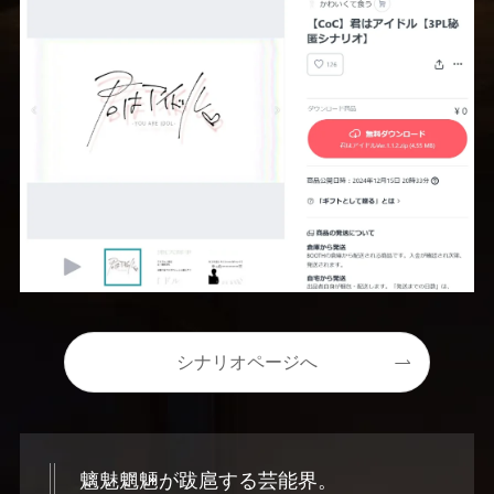
シナリオページへ
魑魅魍魎が跋扈する芸能界。