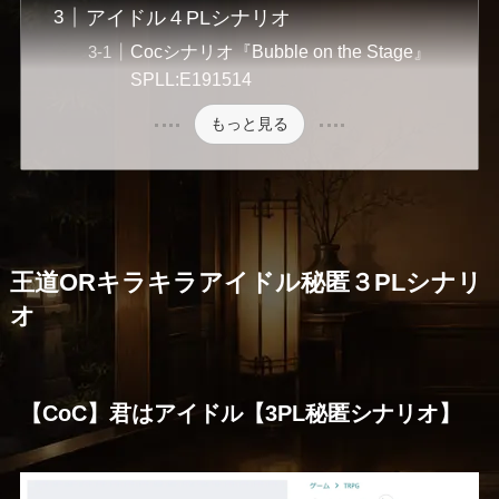
アイドル４PLシナリオ
Cocシナリオ『Bubble on the Stage』
SPLL:E191514
もっと見る
王道ORキラキラアイドル秘匿３PLシナリ
オ
【CoC】君はアイドル【3PL秘匿シナリオ】