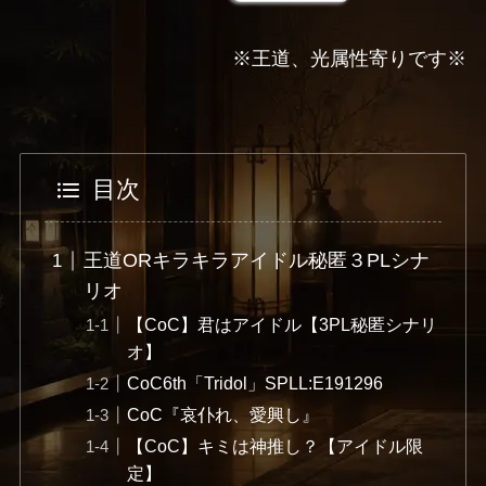
※王道、光属性寄りです※
目次
王道ORキラキラアイドル秘匿３PLシナ
リオ
【CoC】君はアイドル【3PL秘匿シナリ
オ】
CoC6th「Tridol」SPLL:E191296
CoC『哀仆れ、愛興し』
【CoC】キミは神推し？【アイドル限
定】