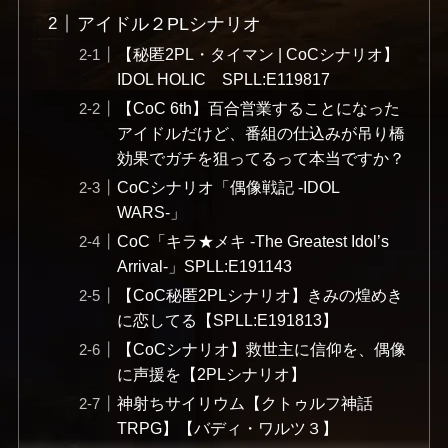
アイドル２PLシナリオ
【秘匿2PL・タイマン | CoCシナリオ】
IDOL HOLIC SPLL:E119817
【CoC 6th】百合営業することになった
アイドルだけど、番組の仕込みが吊り橋
効果でガチを狙ってるって本当ですか？
CoCシナリオ「偶像戦記 -IDOL
WARS-」
CoC「キラ★メキ -The Greatest Idol’s
Arrival-」SPLL:E191143
【CoC秘匿2PLシナリオ】きみの煌めき
に恋してる【SPLL:E191813】
【CoCシナリオ】救世主に信仰を、偶像
に声援を【2PLシナリオ】
神射ちサイリウム【クトゥルフ神話
TRPG】【バディ・ワルツ３】