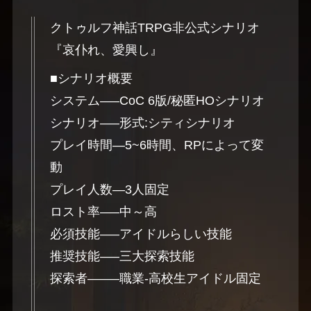
クトゥルフ神話TRPG非公式シナリオ
『哀仆れ、愛興し』
■シナリオ概要
システム—–CoC 6版/秘匿HOシナリオ
シナリオ—–形式:シティシナリオ
プレイ時間—5~6時間、RPによって変
動
プレイ人数—3人固定
ロスト率—–中～高
必須技能—–アイドルらしい技能
推奨技能—–三大探索技能
探索者——–職業-高校生アイドル固定