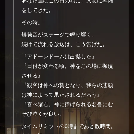
あなた達はこの日の為に、入念に準備
をしてきた。
その時。
爆発音がステージで鳴り響く。
続けて流れる放送は、こう告げた。
『アドーレドームは占拠した』
『日付が変わる頃。神をこの場に顕現
させる』
『観客は神への贄となり、我らの悲願
は神によって果たされるだろう』
『喜べ諸君。神に捧げられる名誉にむ
せび泣くが良い』
タイムリミットの0時まであと数時間。