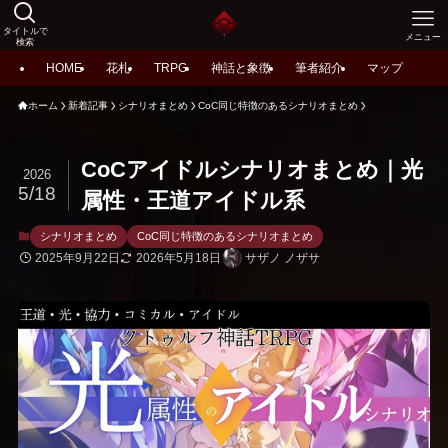
タイトルで
メニュー
検索
HOME
花札
TRPG
神話と象徴
筆者紹介
マップ
ホーム
新着記事
シナリオまとめ
CoC同じ特徴のあるシナリオまとめ
CoCアイドルシナリオまとめ｜光
2026
5/18
属性・王道アイドル系
シナリオまとめ
CoC同じ特徴のあるシナリオまとめ
2025年9月22日
2026年5月18日
サザノ ノザサ