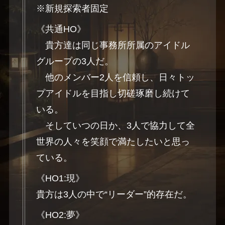
※新規探索者固定
《共通HO》
貴方達は同じ事務所所属のアイドル
グループの3人だ。
他のメンバー2人を信頼し、日々トッ
プアイドルを目指し切磋琢磨し続けて
いる。
そしていつの日か、3人で協力して全
世界の人々を笑顔で満たしたいと思っ
ている。
《HO1:現》
貴方は3人の中で“リーダー”的存在だ。
《HO2:夢》