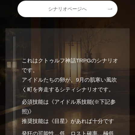
シナリオページへ
これはクトゥルフ神話TRPGのシナリオ
です。
アイドルたちの卵が、9月の肌寒い風吹
く町を奔走するシティシナリオです。
必須技能は《アイドル系技能(※下記参
照)》
推奨技能は《目星》があれば十分です
発狂の可能性…低、ロスト確率…極低