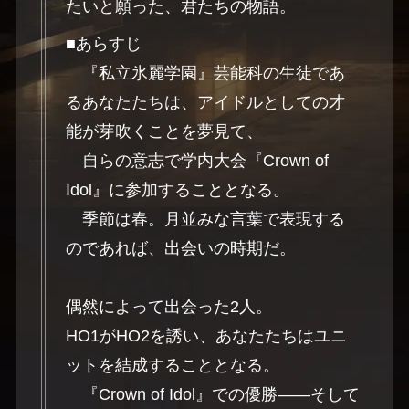
たいと願った、君たちの物語。
■あらすじ
『私立氷麗学園』芸能科の生徒であ
るあなたたちは、アイドルとしての才
能が芽吹くことを夢見て、
自らの意志で学内大会『Crown of
Idol』に参加することとなる。
季節は春。月並みな言葉で表現する
のであれば、出会いの時期だ。
偶然によって出会った2人。
HO1がHO2を誘い、あなたたちはユニ
ットを結成することとなる。
『Crown of Idol』での優勝――そして