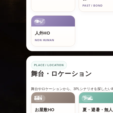
PAST / BOND
👁️🌌
3PL
人外HO
NON HUMAN
PLACE / LOCATION
舞台・ロケーション
舞台やロケーションから、3PLシナリオを探したい
🏰🕯️
🌴🌊
3PL
3PL
お屋敷HO
夏・避暑・無人