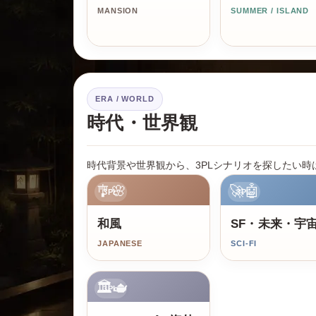
MANSION
SUMMER / ISLAND
ERA / WORLD
時代・世界観
時代背景や世界観から、3PLシナリオを探したい時
🎐🌸
🚀🤖
3PL
3PL
和風
SF・未来・宇
JAPANESE
SCI-FI
🏛️🫖
3PL