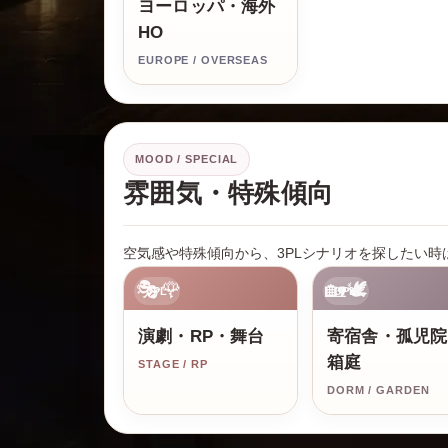
ヨーロッパ・海外
HO
EUROPE / OVERSEAS
MOOD / SPECIAL
雰囲気・特殊傾向
空気感や特殊傾向から、3PLシナリオを探したい時
🎭🌹
🏡🕊️
3PL
3PL
演劇・RP・舞台
寄宿舎・孤児院
箱庭
STAGE / RP
DORM / GARDEN