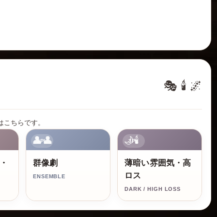
🎭 🕯️ 🌌
はこちらです。
👤👤
🌙🕯️
3PL
3PL
・
群像劇
薄暗い雰囲気・高
ロス
ENSEMBLE
DARK / HIGH LOSS