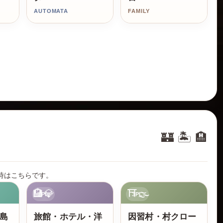
AUTOMATA
FAMILY
🏰 🏝️ 🏨
時はこちらです。
🏨💎
⛩️🌫️
3PL
3PL
島
旅館・ホテル・洋
因習村・村クロー