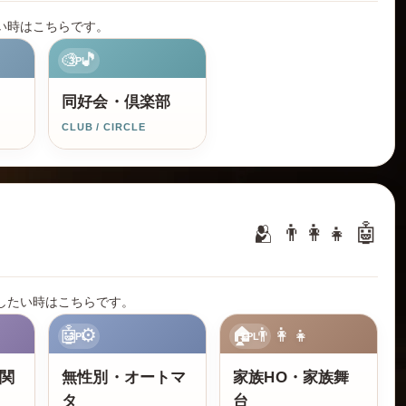
い時はこちらです。
🎨🎵
3PL
同好会・倶楽部
CLUB / CIRCLE
🫂 👨‍👩‍👧 🤖
したい時はこちらです。
🤖⚙️
🏠👨‍👩‍👧
3PL
3PL
関
無性別・オートマ
家族HO・家族舞
タ
台