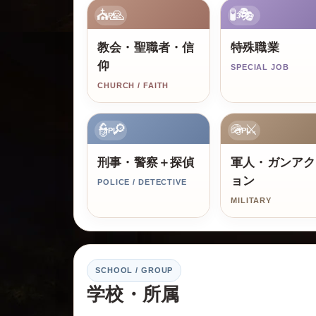
⛪🙏
🧪🎭
3PL
3PL
教会・聖職者・信
特殊職業
仰
SPECIAL JOB
CHURCH / FAITH
👮🔎
🪖⚔️
3PL
3PL
刑事・警察＋探偵
軍人・ガンアク
ョン
POLICE / DETECTIVE
MILITARY
SCHOOL / GROUP
学校・所属