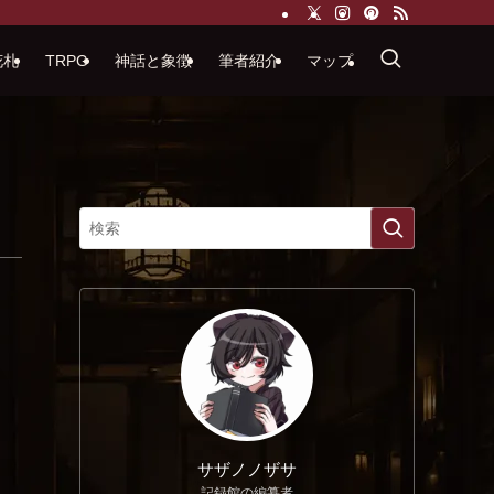
花札
TRPG
神話と象徴
筆者紹介
マップ
サザノノザサ
記録館の編纂者