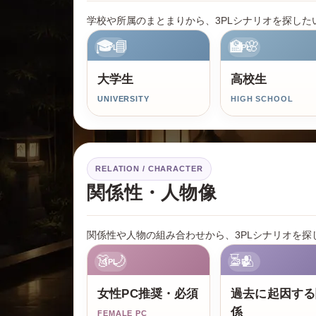
学校や所属のまとまりから、3PLシナリオを探した
🎓📘
🏫🌸
3PL
3PL
大学生
高校生
UNIVERSITY
HIGH SCHOOL
RELATION / CHARACTER
関係性・人物像
関係性や人物の組み合わせから、3PLシナリオを探
👗🌙
⏳🫂
3PL
3PL
女性PC推奨・必須
過去に起因する
係
FEMALE PC