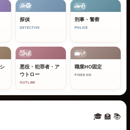
🔎🕵️
🚓👮
3PL
3PL
探偵
刑事・警察
DETECTIVE
POLICE
😈💰
💼📌
3PL
3PL
シ
悪役・犯罪者・ア
職業HO固定
ウトロー
FIXED HO
OUTLAW
🎓 🏫 📚