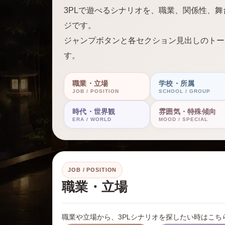
3PLで遊べるシナリオを、職業、関係性、
ジです。
ジャンプボタンと各セクション見出しのトー
す。
職業・立場
学校・所属
JOB / POSITION
SCHOOL / GROUP
時代・世界観
雰囲気・特殊傾向
ERA / WORLD
MOOD / SPECIAL
JOB / POSITION
職業・立場
職業や立場から、3PLシナリオを探したい時はこち