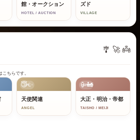
館・オークション
ズド
HOTEL / AUCTION
VILLAGE
🎐 🚀 👼
はこちらです。
😇✨
🏮🚂
3PL
3PL
宙
天使関連
大正・明治・帝都
ANGEL
TAISHO / MEIJI