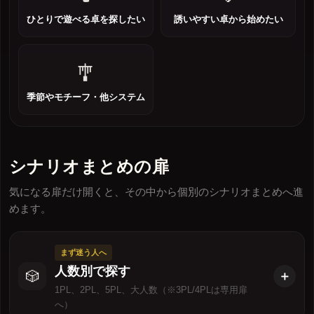
ひとりで遊べる卓を探したい
誘いやすい卓から始めたい
🎐
季節やモチーフ・他システム
シナリオまとめの扉
気になる扉だけ開くと、その中から個別のシナリオまとめへ進
めます。
まず迷う人へ
人数別で探す
🎲
1PL、2PL、5PL、大人数（※3PL/4PLは専用扉
へ）