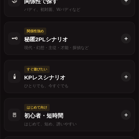
🤝
関係性で探す
バディ、初対面、Wバディなど
関係性強め
🗝️
秘匿2PLシナリオ
現代・幻想・主従・才能・探偵など
すぐ遊びたい
🕯️
KPレスシナリオ
ひとりでも、今すぐでも
はじめて向け
🚪
初心者・短時間
はじめて、短め、誘いやすい