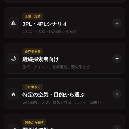
王道・定番
🔺
3PL・4PLシナリオ
3人卓・4人卓・HO傾向から探す
既存探索者
🌙
継続探索者向け
旅行、タイマン、警察継続、変化系など
心に刺さる
🔥
特定の空気・目的から選ぶ
SAN回復、犬猿、ロスト救済、ホラー、深掘り
関係から探す