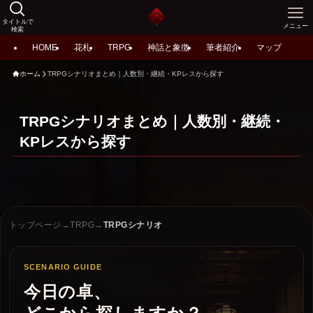
タイトルで
メニュー
検索
HOME
花札
TRPG
神話と象徴
筆者紹介
マップ
ホーム
TRPGシナリオまとめ｜人数別・継続・KPレスから探す
TRPGシナリオまとめ｜人数別・継続・
KPレスから探す
トップページ
→
TRPG
→
TRPGシナリオ
SCENARIO GUIDE
今日の卓、