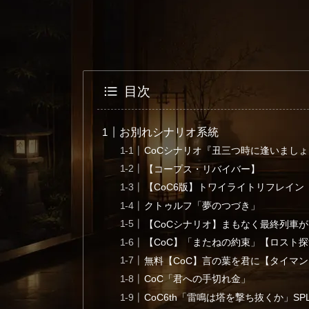
目次
お別れシナリオ系統
CoCシナリオ『丑三つ時に逢いまし
【コープス・リバイバー】
【CoC6版】トワイライトリフレイン
クトゥルフ「夢のつづき」
【CoCシナリオ】まもなく最終列車
【CoC】「またねの約束」【ロスト
無料【CoC】言の葉を君に【タイマン
CoC「君への手切れ金」
CoC6th「雷鳴は塔を撃ち抜くか」SPLL: