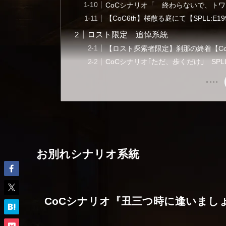
CoCシナリオ「 終わらないで、ト
【CoC6th】桜散る庭にて【SPLL:E19
ロスト限定 追悼系統
【ロスト探索者限定】刹那の終着【CoC
CoCシナリオ｢ただ、歩くだけ｣ SPLL:
お別れシナリオ系統
CoCシナリオ『丑三つ時に逢いまし