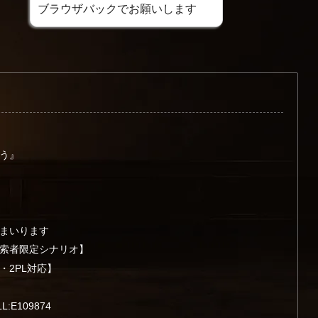
ブラウザバックでお願いします
ょう』
がまいります
探索者限定シナリオ】
・2PL対応】
E109874