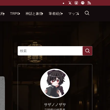
花札
TRPG
神話と象徴
筆者紹介
マップ
サザノノザサ
記録館の編纂者