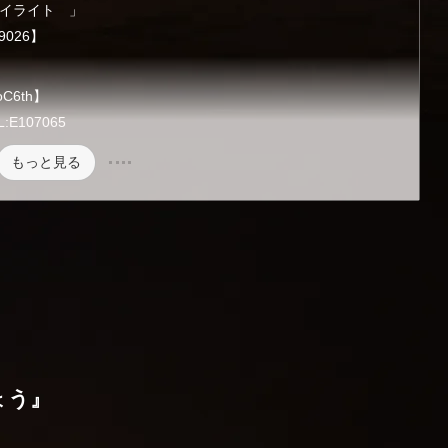
ワイライト 」
9026】
6th】
E107065
もっと見る
ょう』