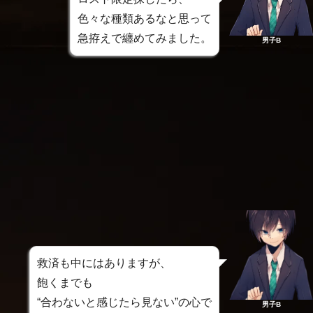
色々な種類あるなと思って
急拵えで纏めてみました。
男子B
救済も中にはありますが、
飽くまでも
“合わないと感じたら見ない”の心で
男子B