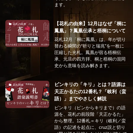
ます。
【花札の由来】12月はなぜ「桐に
花札の由来
鳳凰」？鳳凰伝承と梧桐について
花札12月「桐に鳳凰」は、年が切り
替わる瞬間の“祈りと瑞兆”を一枚に
圧縮した光札。鳳凰が宿る梧桐伝
承、元旦の四方拝、桐と梧桐の混同
史から意味を読み解きます。
ピンキリの「キリ」とは？語源は
花札関係
天正かるたの12番札？「岐利（蛮
語）」までやさしく解説
ピンキリ（ピンからキリまで）の語
源を、花札の前段階「天正かるた」
から整理。12番札＝キリ（岐利／蛮
語）の記述を起点に、cruz説と切り