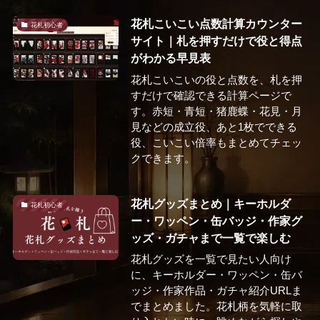
花札こいこい点数計算カウンター
花札初心者
サイト｜札を押すだけで役と得点
がわかる早見表
花札こいこいの役と点数を、札を押
すだけで確認できる計算ページで
す。赤短・青短・猪鹿蝶・花見・月
見などの成立役、あと1枚でできる
役、こいこい倍率もまとめてチェッ
クできます。
花札グッズまとめ｜キーホルダ
花札初心者
ー・ワッペン・缶バッジ・作家グ
ッズ・ガチャまで一覧で楽しむ
花札グッズを一覧で見たい人向け
に、キーホルダー・ワッペン・缶バ
ッジ・作家作品・ガチャ紹介URLま
でまとめました。花札柄を気軽に取