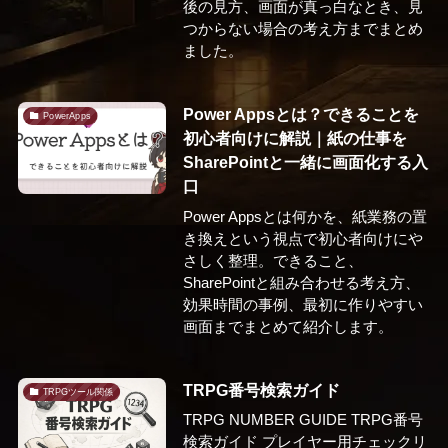
後の見方、画面が真っ白なとき、見
つからない場合の考え方までまとめ
ました。
Power Appsとは？できることを
PowerApps
初心者向けに解説｜紙の仕事を
SharePointと一緒に画面化する入
口
Power Appsとは何かを、紙業務の置
き換えという視点で初心者向けにや
さしく整理。できること、
SharePointと組み合わせる考え方、
効果時間の事例、最初に作りやすい
画面までまとめて紹介します。
TRPG番号検索ガイド
TRPGツール関係
TRPG NUMBER GUIDE TRPG番号
検索ガイド プレイヤー用チェックリ