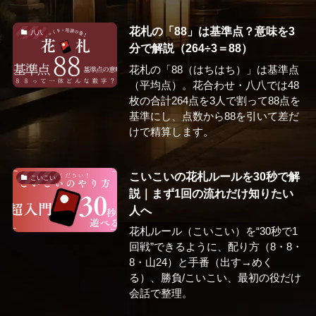
花札の「88」は基準点？意味を3
八八
分で解説（264÷3＝88）
花札の「88（はちはち）」は基準点
（平均点）。花合わせ・八八では48
枚の合計264点を3人で割って88点を
基準にし、点数から88を引いて差だ
けで精算します。
こいこいの花札ルールを30秒で解
こいこい
説｜まず1回の流れだけ知りたい
人へ
花札ルール（こいこい）を“30秒で1
回戦”できるように、配り方（8・8・
8・山24）と手番（出す→めく
る）、勝負/こいこい、最初の役だけ
会話で整理。