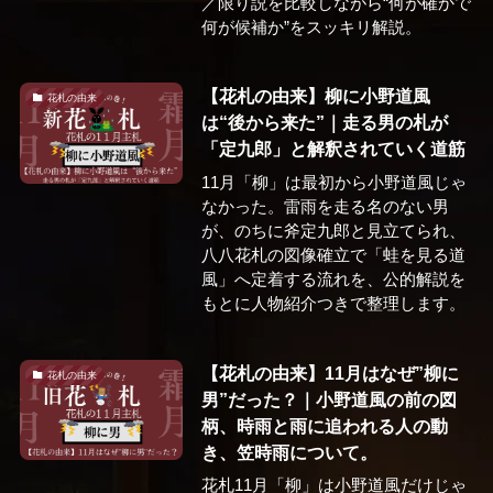
／限り説を比較しながら“何が確かで
何が候補か”をスッキリ解説。
【花札の由来】柳に小野道風
花札の由来
は“後から来た”｜走る男の札が
「定九郎」と解釈されていく道筋
11月「柳」は最初から小野道風じゃ
なかった。雷雨を走る名のない男
が、のちに斧定九郎と見立てられ、
八八花札の図像確立で「蛙を見る道
風」へ定着する流れを、公的解説を
もとに人物紹介つきで整理します。
【花札の由来】11月はなぜ”柳に
花札の由来
男”だった？｜小野道風の前の図
柄、時雨と雨に追われる人の動
き、笠時雨について。
花札11月「柳」は小野道風だけじゃ