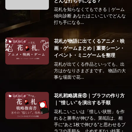
どんな打ち手になる？
花札を知らなくてもできる｜ゲーム
傾向診断 あなたはこいこいでどんな
打ち手になる...
花札が物語に出てくるアニメ・映
花札初心者
画・ゲームまとめ｜重要シーン・
イベント・ミニゲームを整理
花札が出てくる作品といっても、出
方はかなりさまざまです。 物語の大
事な場面で花...
花札戦略講座⑧｜ブラフの作り方
花札初心者
｜”惜しい”を演出する手順
花札こいこいは「惜しい状態」を作
れると勝率が伸びる。第8話は、相
手に“あと1枚で伸びる”と思わせるブ
ラフの手順を、止めすぎない妨害・