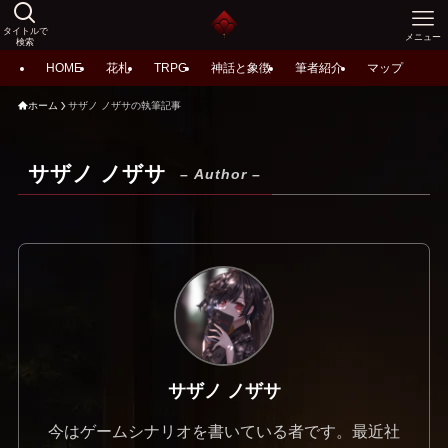
タイトルで
メニュー
検索
HOME
花札
TRPG
神話と象徴
筆者紹介
マップ
ホーム
サザノ ノザサの執筆記事
サザノ ノザサ
– Author –
サザノ ノザサ
今はゲームシナリオを書いている者です。最近社