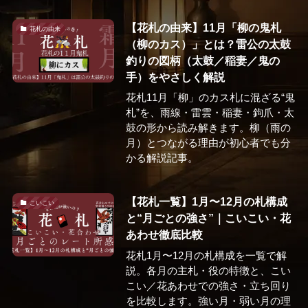
【花札の由来】11月「柳の鬼札
花札の由来
（柳のカス）」とは？雷公の太鼓
釣りの図柄（太鼓／稲妻／鬼の
手）をやさしく解説
花札11月「柳」のカス札に混ざる“鬼
札”を、雨線・雷雲・稲妻・鉤爪・太
鼓の形から読み解きます。柳（雨の
月）とつながる理由が初心者でも分
かる解説記事。
【花札一覧】1月〜12月の札構成
こいこい
と“月ごとの強さ”｜こいこい・花
あわせ徹底比較
花札1月〜12月の札構成を一覧で解
説。各月の主札・役の特徴と、こい
こい／花あわせでの強さ・立ち回り
を比較します。強い月・弱い月の理