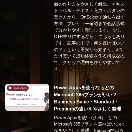
面の作り方をやさしく解説。テキス
トラベル・テキスト入力・ボタンの
置き方から、OnSelectで通知を出す
方法、プレビュー確認まで会話形式
で分かりやすく整理します。 少し
CTR寄りにするなら、こちらもあり
です。記事の中で「何を置けばいい
の？」という不安から始まり、3つ
だけ置いて成功体験を作る構成なの
で、クリック理由を作りやすいで
す。
Power Appsを使うならどの
PowerApps
Microsoft 365プランがいい？
Business Basic・Standard・
Premiumの違いをやさしく整理
Power Appsを使いたい時、どの
Microsoft 365プランを選べばいいの
かをやさしく整理。Personalではな