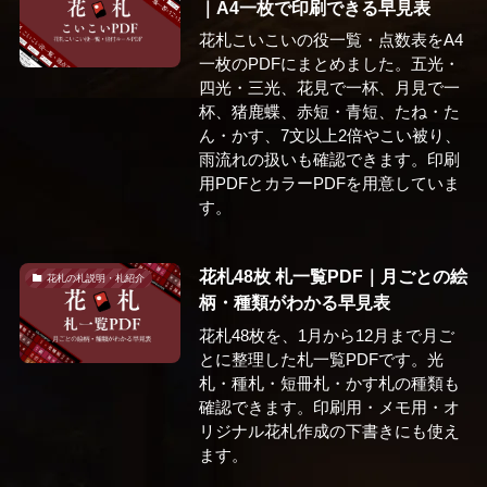
｜A4一枚で印刷できる早見表
花札こいこいの役一覧・点数表をA4
一枚のPDFにまとめました。五光・
四光・三光、花見で一杯、月見で一
杯、猪鹿蝶、赤短・青短、たね・た
ん・かす、7文以上2倍やこい被り、
雨流れの扱いも確認できます。印刷
用PDFとカラーPDFを用意していま
す。
花札48枚 札一覧PDF｜月ごとの絵
花札の札説明・札紹介
柄・種類がわかる早見表
花札48枚を、1月から12月まで月ご
とに整理した札一覧PDFです。光
札・種札・短冊札・かす札の種類も
確認できます。印刷用・メモ用・オ
リジナル花札作成の下書きにも使え
ます。