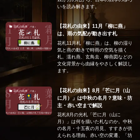
いを読み解きます。
【花札の由来】11月「柳に燕」
花札の由来
は、雨の気配が動き出す札
花札11月札「柳に燕」は、柳の湿り
気と燕の動きで時雨の空気を描く
札。濡れ燕、玄鳥去、柳燕図などの
文化背景から由縁をやさしく解説し
ます。
【花札の由来】8月「芒に月（山
花札の由来
に月）」は中秋の名月？意味・坊
主・赤い空まで解説
花札8月の光札「芒に月（山に
月）」は何を描いた札なのか。中秋
の名月・十五夜の月見、すすきが供
えられる理由、赤い空の変遷、「坊