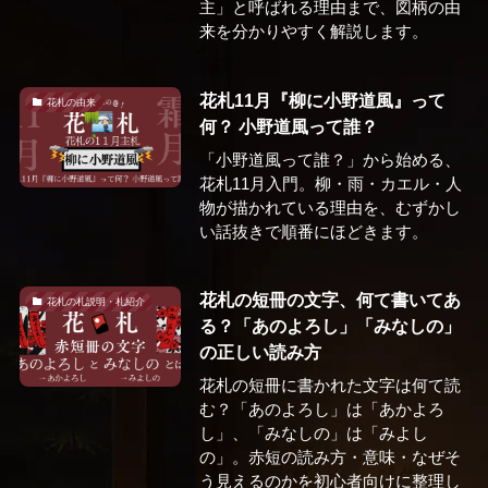
主」と呼ばれる理由まで、図柄の由
来を分かりやすく解説します。
花札11月『柳に小野道風』って
花札の由来
何？ 小野道風って誰？
「小野道風って誰？」から始める、
花札11月入門。柳・雨・カエル・人
物が描かれている理由を、むずかし
い話抜きで順番にほどきます。
花札の短冊の文字、何て書いてあ
花札の札説明・札紹介
る？「あのよろし」「みなしの」
の正しい読み方
花札の短冊に書かれた文字は何て読
む？「あのよろし」は「あかよろ
し」、「みなしの」は「みよし
の」。赤短の読み方・意味・なぜそ
う見えるのかを初心者向けに整理し