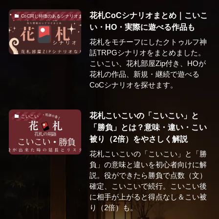
花札CoCシナリオまとめ｜こいこ
CoC同じ特徴のあるシナリオまとめ
い・HO・実際に遊べる作品も
花札をモチーフにしたクトゥルフ神
話TRPGシナリオをまとめました。
こいこい、花札部屋Zip付き、HOが
花札の作品、新規・継続で遊べる
CoCシナリオを探せます。
花札こいこいの「こいこい」と
こいこい
「勝負」とは？意味・違い・こい
被り（2倍）をやさしく解説
花札こいこいの「こいこい」と「勝
負」の意味と違いを初心者向けに解
説。役ができたら勝負で点数（文）
確定、こいこいで続行。こいこい後
に相手が上がると得点なし＆こい被
り（2倍）も。