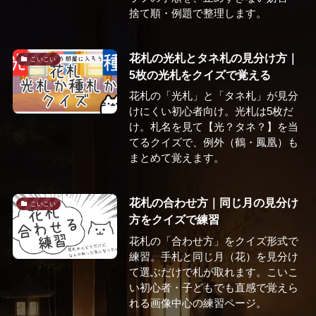
捨て順・例題で整理します。
花札の光札とタネ札の見分け方｜
こいこい
5枚の光札をクイズで覚える
花札の「光札」と「タネ札」が見分
けにくい初心者向け。光札は5枚だ
け。札名を見て【光？タネ？】を当
てるクイズで、例外（鶴・鳳凰）も
まとめて覚えます。
花札の合わせ方｜同じ月の見分け
こいこい
方をクイズで練習
花札の「合わせ方」をクイズ形式で
練習。手札と同じ月（花）を見分け
て選ぶだけで札が取れます。こいこ
い初心者・子どもでも直感で覚えら
れる画像中心の練習ページ。