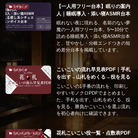
【一人用フリー台本】眠りの案内
文学食レポ
人｜睡眠導入・添い寝ASMR台本
眠れない夜に現れる、名前のない夢
魔の一人用フリー台本。5〜10分で
読める睡眠導入・添い寝ASMR台本
と、甘やかし・分岐エンドつきの短
め差分台本を掲載しています。
こいこいの流れ早見表PDF｜手札
花札初心者
を出す→山札をめくる→役を見る
こいこいの1手番の流れを、印刷し
やすいモノクロPDFでまとめまし
た。手札を出す、山札をめくる、役
を見る、勝負かこいこいを選ぶ流れ
を初心者向けに確認できます。
花札こいこい役一覧・点数表PDF
花札の札説明・札紹介