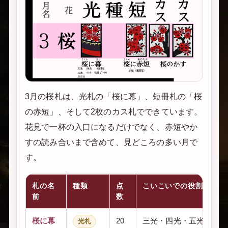
3月の桜札は、光札の「桜に幕」、短冊札の「桜
の赤短」、そして2枚のカス札でできています。
花見で一杯の入口になるだけでなく、赤短やか
すの読み合いまで含めて、見どころの多い月で
す。
札の名
種類
点
こいこいでの役割
前
数
桜に幕
20
三光・四光・五光などの
光札