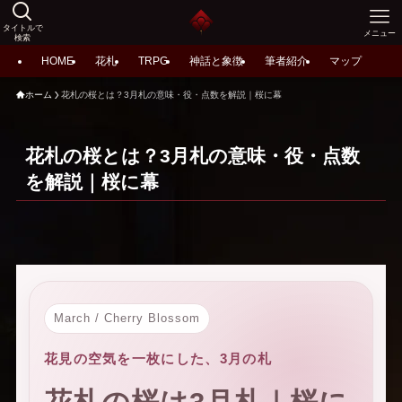
タイトルで
メニュー
検索
HOME
花札
TRPG
神話と象徴
筆者紹介
マップ
ホーム
花札の桜とは？3月札の意味・役・点数を解説｜桜に幕
花札の桜とは？3月札の意味・役・点数
を解説｜桜に幕
March / Cherry Blossom
花見の空気を一枚にした、3月の札