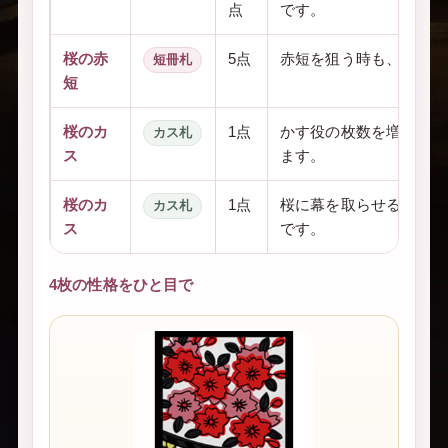
点
です。
桜の赤
5点
赤短を狙う時も、たんへ
短冊札
短
桜のカ
1点
かす役の枚数を増やしつ
カス札
ス
ます。
桜のカ
1点
桜に幕を取らせるか、取
カス札
ス
です。
4枚の性格をひと目で