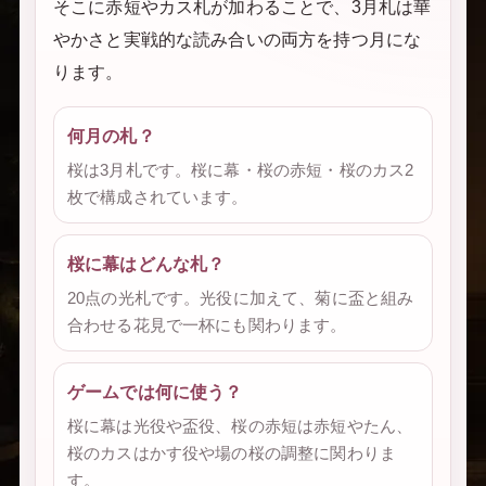
そこに赤短やカス札が加わることで、3月札は華
やかさと実戦的な読み合いの両方を持つ月にな
ります。
何月の札？
桜は3月札です。桜に幕・桜の赤短・桜のカス2
枚で構成されています。
桜に幕はどんな札？
20点の光札です。光役に加えて、菊に盃と組み
合わせる花見で一杯にも関わります。
ゲームでは何に使う？
桜に幕は光役や盃役、桜の赤短は赤短やたん、
桜のカスはかす役や場の桜の調整に関わりま
す。