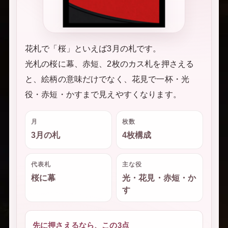
花札で「桜」といえば3月の札です。
光札の桜に幕、赤短、2枚のカス札を押さえる
と、絵柄の意味だけでなく、花見で一杯・光
役・赤短・かすまで見えやすくなります。
月
枚数
3月の札
4枚構成
代表札
主な役
桜に幕
光・花見・赤短・か
す
先に押さえるなら、この3点