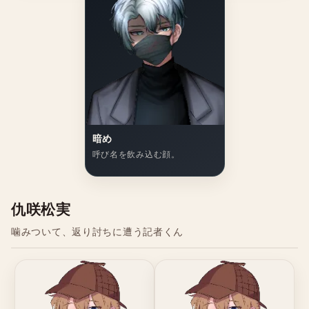
暗め
呼び名を飲み込む顔。
仇咲松実
噛みついて、返り討ちに遭う記者くん