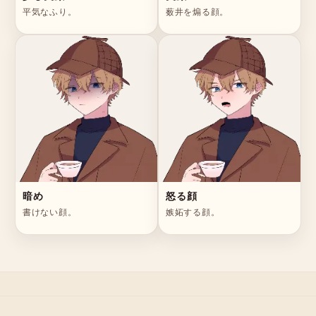
平気なふり。
薮井を煽る顔。
暗め
怒る顔
書けない顔。
嫉妬する顔。