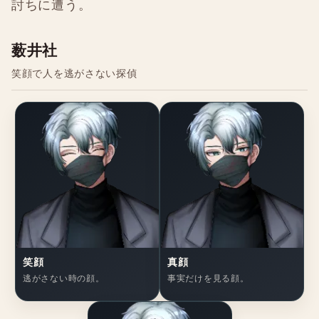
討ちに遭う。
薮井社
笑顔で人を逃がさない探偵
笑顔
真顔
逃がさない時の顔。
事実だけを見る顔。