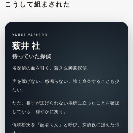
こうして組まされた
YABUI YASHIRO
薮井 社
待っていた探偵
名探偵の血を引く、若き医師兼探偵。
声を荒げない。怒鳴らない。強く命令することも少
ない。
ただ、相手が逃げられない場所に立ったことを確認
してから、穏やかに笑う。
仇咲松実を「記者くん」と呼び、探偵役に据えた張