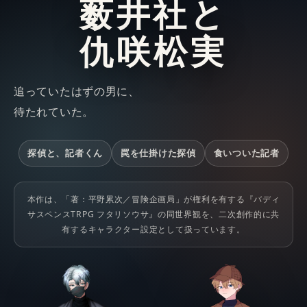
薮井社と
仇咲松実
追っていたはずの男に、
待たれていた。
探偵と、記者くん
罠を仕掛けた探偵
食いついた記者
本作は、「著：平野累次／冒険企画局」が権利を有する『バディ
サスペンスTRPG フタリソウサ』の同世界観を、二次創作的に共
有するキャラクター設定として扱っています。