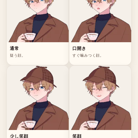
通常
口開き
疑う顔。
すぐ噛みつく顔。
少し笑顔
笑顔