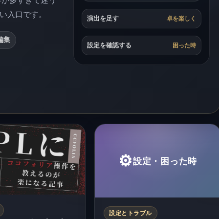
事が多すぎて迷う
い入口です。
演出を足す
卓を楽しく
編集
設定を確認する
困った時
⚙️
設定・困った時
設定とトラブル