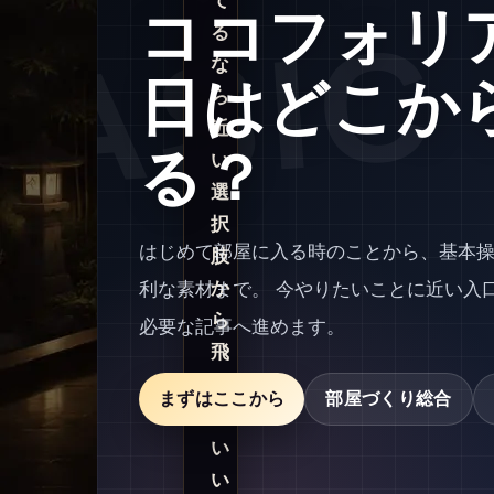
て
ココフォリ
る
な
日はどこか
ら
近
る？
い
選
択
はじめて部屋に入る時のことから、基本
肢
か
利な素材まで。 今やりたいことに近い入
ら
必要な記事へ進めます。
飛
べ
まずはここから
部屋づくり総合
ば
い
い