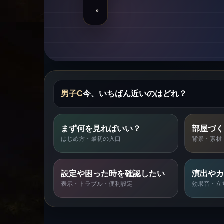
。
男子C
今、いちばん近いのはどれ？
まず何を見ればいい？
部屋づく
はじめ方・最初の入口
背景・素材
設定や困った時を確認したい
演出やカ
表示・トラブル・便利設定
効果音・立