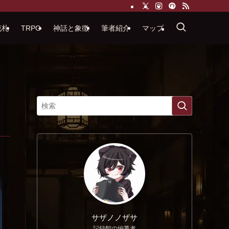
花札
TRPG
神話と象徴
筆者紹介
マップ
サザノノザサ
記録館の編纂者