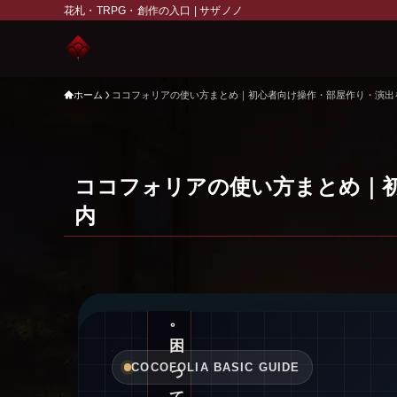
か
花札・TRPG・創作の入口 | サザノノ
、
演
出
ホーム
ココフォリアの使い方まとめ｜初心者向け操作・部屋作り・演出
か
、
設
ココフォリアの使い方まとめ｜
定
内
ま
わ
り
か
。
困
COCOFOLIA BASIC GUIDE
っ