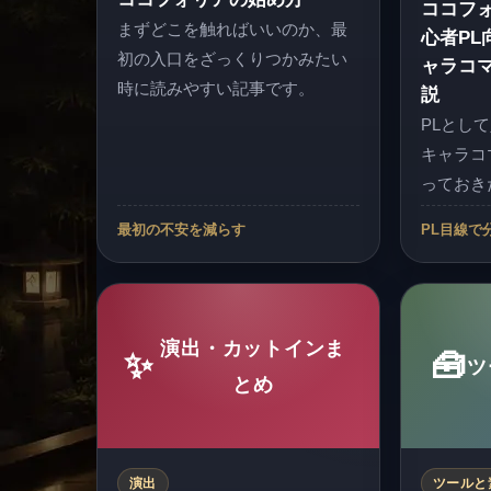
ココフ
まずどこを触ればいいのか、最
心者PL
初の入口をざっくりつかみたい
ャラコ
時に読みやすい記事です。
説
PLとし
キャラコ
っておき
最初の不安を減らす
PL目線で
演出・カットインま
✨
🧰
ツ
とめ
演出
ツールと