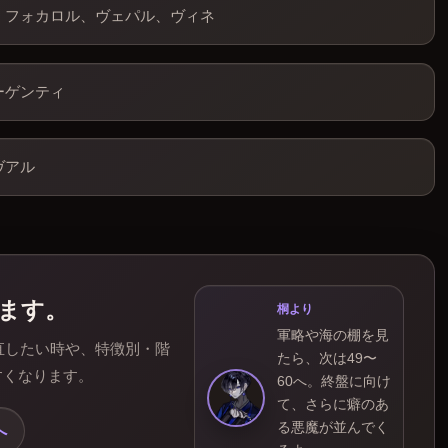
、フォカロル、ヴェパル、ヴィネ
ーゲンティ
ヴアル
めます。
桐より
軍略や海の棚を見
直したい時や、特徴別・階
たら、次は49〜
すくなります。
60へ。終盤に向け
て、さらに癖のあ
る悪魔が並んでく
へ