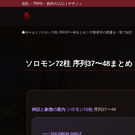
花札・TRPG・創作の入口 | サザノノ
ホーム
ソロモン72柱 序列37〜48まとめ｜中盤後半の悪魔を一覧で紹介
ソロモン72柱 序列37〜48ま
神話と象徴の案内
/
ソロモン72柱
/
序列37〜48
SOLOMON SHELF