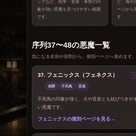
ックなど、戦争・要塞・軍勢の印
ど、海や
象が強い悪魔を見つけやすい範囲
ージから
です。
す。
序列37〜48の悪魔一覧
気になる名前や役割から、個別ページへ進めます
37. フェニックス（フェネクス）
侯爵
不死鳥
音楽
不死鳥の印象が強く、火や音楽とも結びつきや
い悪魔です。
フェニックスの個別ページを見る