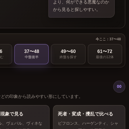
より、何ができる悪魔なのか
から見ると探しやすい。
今ここ：37〜48
6
37〜48
49〜60
61〜72
読む
中盤後半
終盤を探す
最後の12体
00
などの印象から読みやすい形にしています。
然現象で見る
死者・変成・攪乱で比べる
ル、ヴェパル、ヴィネな
ビフロンス、ハーゲンティ、シャ