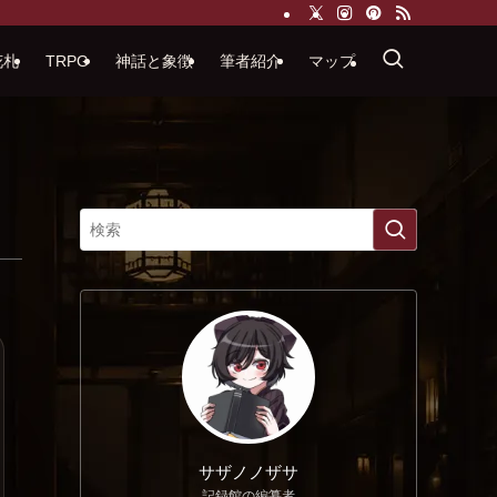
花札
TRPG
神話と象徴
筆者紹介
マップ
サザノノザサ
記録館の編纂者