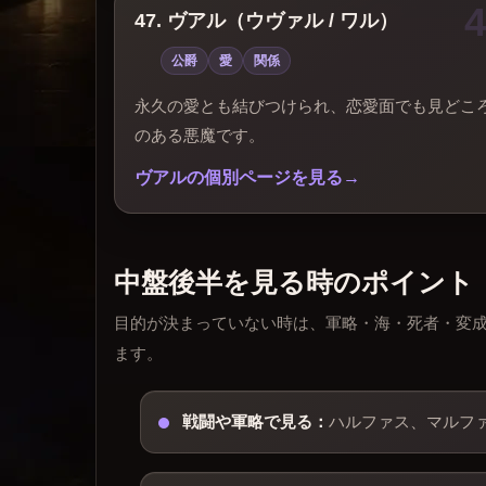
47. ヴアル（ウヴァル / ワル）
公爵
愛
関係
永久の愛とも結びつけられ、恋愛面でも見どこ
のある悪魔です。
ヴアルの個別ページを見る
中盤後半を見る時のポイント
目的が決まっていない時は、軍略・海・死者・変
ます。
戦闘や軍略で見る：
ハルファス、マルフ