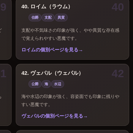
40. ロイム（ラウム）
伯爵
支配
異質
ど
支配や不気味さの印象が強く、やや異質な存在感
で覚えられやすい悪魔です。
ロイムの個別ページを見る
42. ヴェパル（ウェパル）
公爵
海
水辺
も
海や水辺の印象が強く、容姿面でも印象に残りや
すい悪魔です。
ヴェパルの個別ページを見る