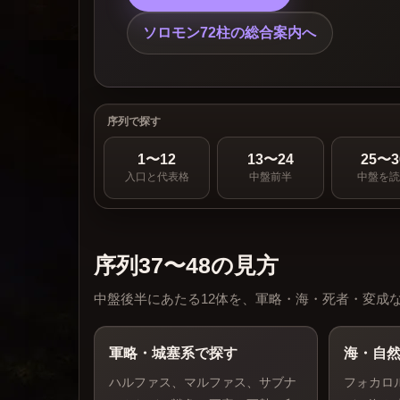
ソロモン72柱の総合案内へ
序列で探す
1〜12
13〜24
25〜3
入口と代表格
中盤前半
中盤を
序列37〜48の見方
中盤後半にあたる12体を、軍略・海・死者・変成
軍略・城塞系で探す
海・自
ハルファス、マルファス、サブナ
フォカロ