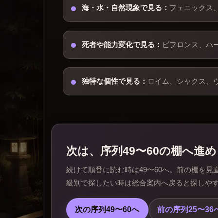
海・水・自然現象で見る：
フェニックス
死者や能力変化で見る：
ビフロンス、ハ
独特な個性で見る：
ロイム、シャクス、
次は、序列49〜60の棚へ進
続けて順番に読む時は49〜60へ。前の棚を見
級別で探したい時は総合案内へ戻ると探しや
次の序列49〜60へ
前の序列25〜36