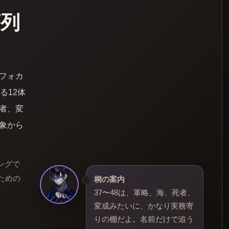
序列
フォカ
る12体
者、変
象から
ングで
ための
桐の案内
37〜48は、軍略、海、死者、
変成みたいに、かなり実務寄
りの棚だよ。名前だけで追う