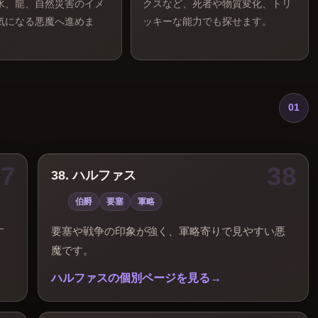
水、龍、自然災害のイメ
クスなど、死者や物質変化、トリ
気になる悪魔へ進めま
ッキーな能力でも探せます。
01
。
38. ハルファス
伯爵
要塞
軍略
す
要塞や戦争の印象が強く、軍略寄りで見やすい悪
魔です。
ハルファスの個別ページを見る