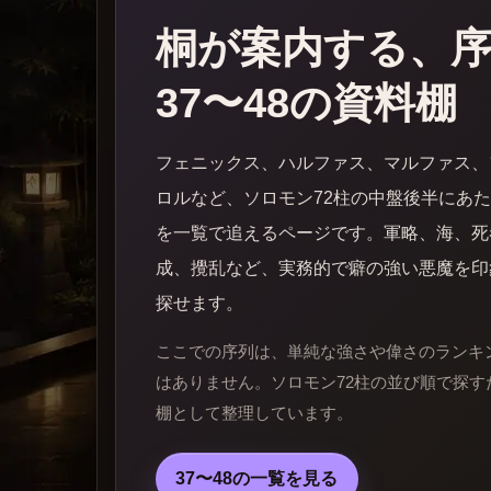
桐が案内する、
37〜48の資料棚
フェニックス、ハルファス、マルファス、
ロルなど、ソロモン72柱の中盤後半にあた
を一覧で追えるページです。軍略、海、死
成、攪乱など、実務的で癖の強い悪魔を印
探せます。
ここでの序列は、単純な強さや偉さのランキ
はありません。ソロモン72柱の並び順で探す
棚として整理しています。
37〜48の一覧を見る