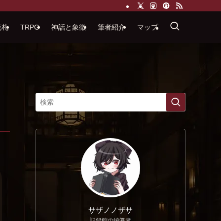
花札
TRPG
神話と象徴
筆者紹介
マップ
サザノノザサ
記録館の編纂者