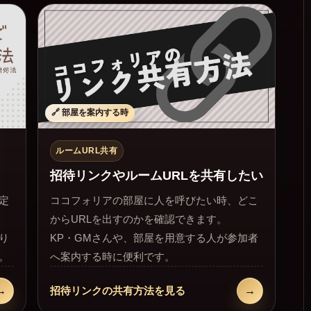
🔗 部屋を案内する時
ルームURL共有
招待リンクやルームURLを共有したい
定
ココフォリアの部屋に人を呼びたい時、どこ
からURLを出すのかを確認できます。
り
KP・GMさんや、部屋を用意する人が参加者
。
へ案内する時に便利です。
→
→
招待リンクの共有方法を見る