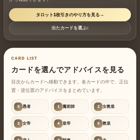
タロット1枚引きのやり方を見る
出たカードを選ぶ
CARD LIST
カードを選んでアドバイスを見る
目次からカードへ移動できます。各カードの中で、正位
置・逆位置のアドバイスをまとめています。
愚者
魔術師
女教皇
0
1
2
女帝
皇帝
教皇
3
4
5