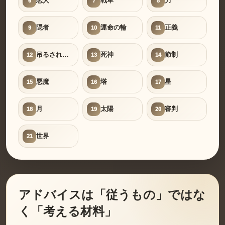
恋人
戦車
力
6
7
8
隠者
運命の輪
正義
9
10
11
吊るされた男
死神
節制
12
13
14
悪魔
塔
星
15
16
17
月
太陽
審判
18
19
20
世界
21
アドバイスは「従うもの」ではな
く「考える材料」