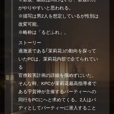
がやりやすいと思われる。
※描写は男2人を想定しているが性別は
改変可能。
※略称は「るどふれ」。
ストーリー
過激派である｢茉莉花｣の動向を探って
いたPCは、茉莉花内部で企てられてい
る
官僚殺害計画の詳細を掴めずにいた。
そんな時、KPCが茉莉花最高指導者で
ある宇賀神が主催するパーティーへの
同行をPCにへと求めてくる。2人はバ
ディとしてパーティーに潜入すること