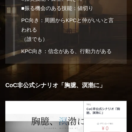
■振る機会のある技能：値切り
PC向き：周囲からKPCと仲がいいと言
われる
（誰でも）
KPC向き：信念がある、行動力がある
CoC非公式シナリオ「胸臆、溟渤に」