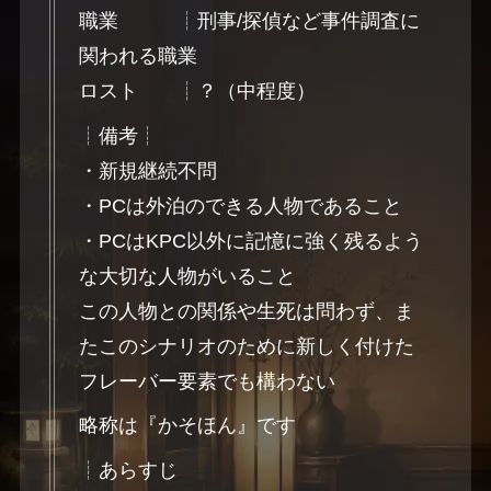
職業 ┊刑事/探偵など事件調査に
関われる職業
ロスト ┊？（中程度）
┊備考┊
・新規継続不問
・PCは外泊のできる人物であること
・PCはKPC以外に記憶に強く残るよう
な大切な人物がいること
この人物との関係や生死は問わず、ま
たこのシナリオのために新しく付けた
フレーバー要素でも構わない
略称は『かそほん』です
┊あらすじ