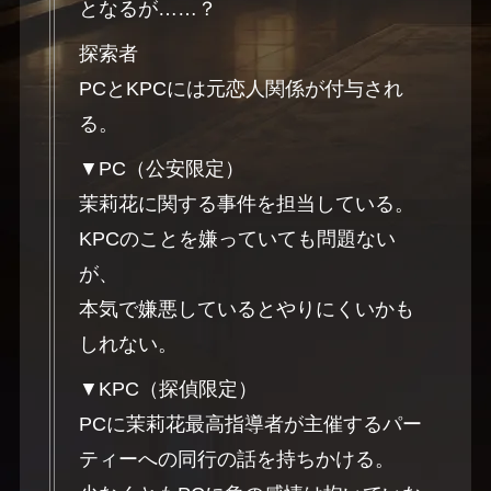
となるが……？
探索者
PCとKPCには元恋人関係が付与され
る。
▼PC（公安限定）
茉莉花に関する事件を担当している。
KPCのことを嫌っていても問題ない
が、
本気で嫌悪しているとやりにくいかも
しれない。
▼KPC（探偵限定）
PCに茉莉花最高指導者が主催するパー
ティーへの同行の話を持ちかける。