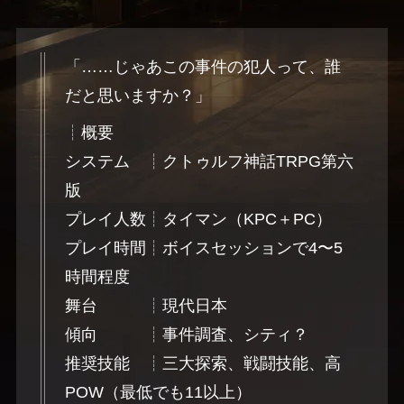
「……じゃあこの事件の犯人って、誰
だと思いますか？」
┊概要
システム ┊クトゥルフ神話TRPG第六
版
プレイ人数┊タイマン（KPC＋PC）
プレイ時間┊ボイスセッションで4〜5
時間程度
舞台 ┊現代日本
傾向 ┊事件調査、シティ？
推奨技能 ┊三大探索、戦闘技能、高
POW（最低でも11以上）