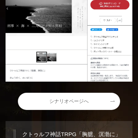
シナリオページへ
クトゥルフ神話TRPG「胸臆、溟渤に」