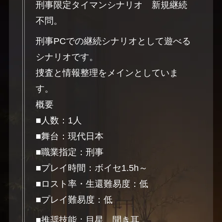
刑事限定タイマンシナリオ 新規継続
不問。
刑事PCでの継続シナリオとして遊べる
シナリオです。
捜査と情報整理をメインとしていま
す。
概要
■人数：1人
■舞台：現代日本
■職業指定：刑事
■プレイ時間：ボイセ1.5h～
■ロスト率・生還難易度：低
■プレイ難易度：低
■推奨技能：目星、聞き耳