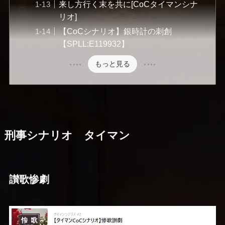
来し方行く末を共に[CoCタイマンシナ
リオ]
【CoCシナリオ】銀時計の刺創
【SPLL:E119932】
もっと見る
刑事シナリオ タイマン
讃歌惨劇