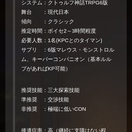
システム：クトゥルフ神話TRPG6版
舞台 ：現代日本
傾向 ：クラシック
推定時間：ボイセ2～3時間程度
必要人数：1名(KPCとのタイマン)
サプリ ：6版マレウス・モンストロル
ム、キーパーコンパニオン（基本ルル
ブがあればKP可能）
推奨技能：三大探索技能
準推奨 ：交渉技能
非推奨 ：極端に低いCON
後遺症率：高（継続に支障はない程