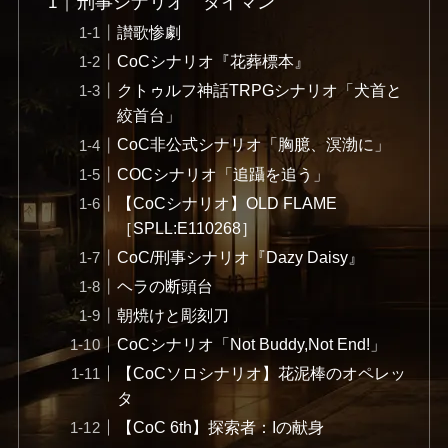
刑事シナリオ タイマン
讃歌惨劇
CoCシナリオ『花葬標本』
クトゥルフ神話TRPGシナリオ「犬首と
絞首台」
CoC非公式シナリオ「胸臆、溟渤に」
COCシナリオ「追躡を追う」
【CoCシナリオ】OLD FLAME
［SPLL:E110268］
CoC/刑事シナリオ『Dazy Daisy』
ヘラの断頭台
朝焼けと彫刻刀
CoCシナリオ「Not Buddy,Not End!」
【CoCソロシナリオ】花泥棒のオペレッ
タ
【CoC 6th】探索者：Iの献身