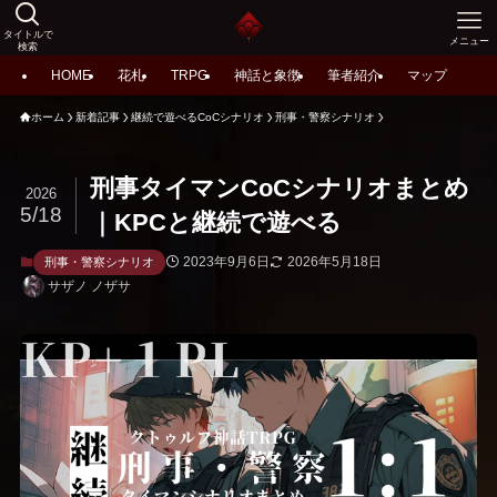
タイトルで
メニュー
検索
HOME
花札
TRPG
神話と象徴
筆者紹介
マップ
ホーム
新着記事
継続で遊べるCoCシナリオ
刑事・警察シナリオ
刑事タイマンCoCシナリオまとめ
2026
5/18
｜KPCと継続で遊べる
2023年9月6日
2026年5月18日
刑事・警察シナリオ
サザノ ノザサ