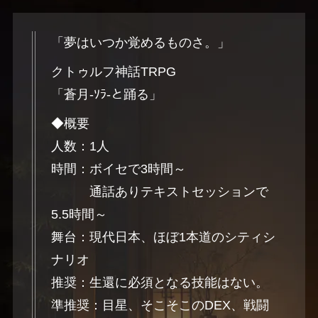
「夢はいつか覚めるものさ。」
クトゥルフ神話TRPG
「蒼月-ｿﾗ-と踊る」
◆概要
人数：1人
時間：ボイセで3時間～
通話ありテキストセッションで
5.5時間～
舞台：現代日本、ほぼ1本道のシティシ
ナリオ
推奨：生還に必須となる技能はない。
準推奨：目星、そこそこのDEX、戦闘