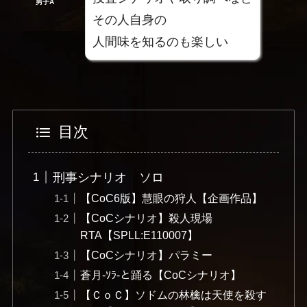
男子A
その人自身の
人間味を知るのも楽しい
目次
刑事シナリオ ソロ
【CoC6版】慧眼の狩人【企画作品】
【CoCシナリオ】殺人現場
RTA【SPLL:E110007】
【CoCシナリオ】パラミー
蒼月-ｿﾗ-と踊る【CoCシナリオ】
【ＣｏＣ】ソドムの林檎は天使を殺す