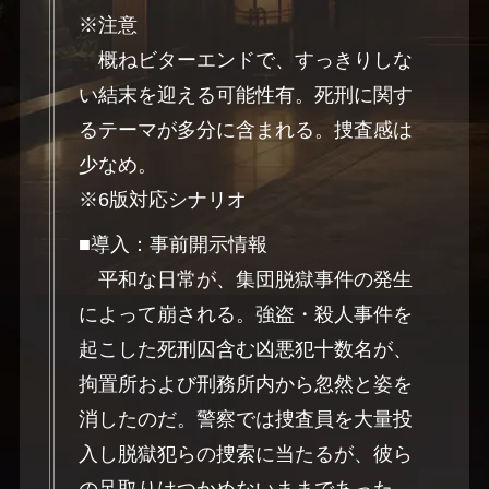
※注意
概ねビターエンドで、すっきりしな
い結末を迎える可能性有。死刑に関す
るテーマが多分に含まれる。捜査感は
少なめ。
※6版対応シナリオ
■導入：事前開示情報
平和な日常が、集団脱獄事件の発生
によって崩される。強盗・殺人事件を
起こした死刑囚含む凶悪犯十数名が、
拘置所および刑務所内から忽然と姿を
消したのだ。警察では捜査員を大量投
入し脱獄犯らの捜索に当たるが、彼ら
の足取りはつかめないままであった。