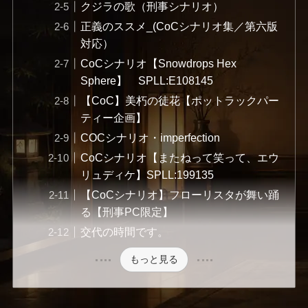
クジラの歌（刑事シナリオ）
正義のススメ_(CoCシナリオ集／第六版
対応）
CoCシナリオ【Snowdrops Hex
Sphere】 SPLL:E108145
【CoC】美朽の徒花【ポットラックパー
ティー企画】
COCシナリオ・imperfection
CoCシナリオ【またねって笑って、エウ
リュディケ】SPLL:199135
【CoCシナリオ】フローリスタが舞い踊
る【刑事PC限定】
交代の時間です。
もっと見る