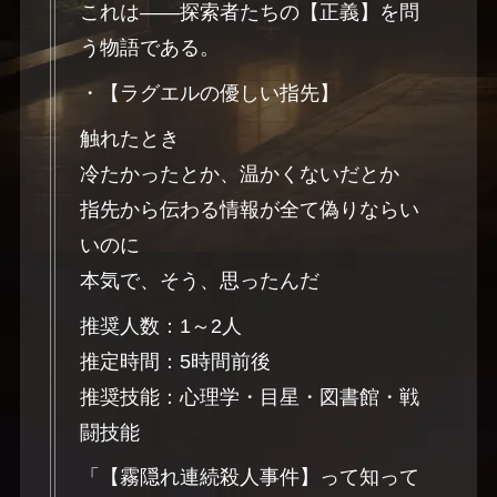
これは――探索者たちの【正義】を問
う物語である。
・【ラグエルの優しい指先】
触れたとき
冷たかったとか、温かくないだとか
指先から伝わる情報が全て偽りならい
いのに
本気で、そう、思ったんだ
推奨人数：1～2人
推定時間：5時間前後
推奨技能：心理学・目星・図書館・戦
闘技能
「【霧隠れ連続殺人事件】って知って