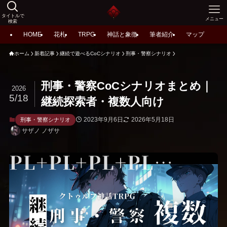
タイトルで
メニュー
検索
HOME
花札
TRPG
神話と象徴
筆者紹介
マップ
ホーム
新着記事
継続で遊べるCoCシナリオ
刑事・警察シナリオ
刑事・警察CoCシナリオまとめ｜
2026
5/18
継続探索者・複数人向け
2023年9月6日
2026年5月18日
刑事・警察シナリオ
サザノ ノザサ