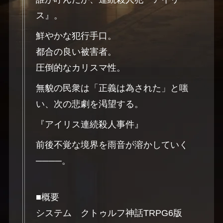
ス』。
鮮やかな犯行手口。
都合の良い被害者。
圧倒的なカリスマ性。
無貌の民衆は「正義は為された」と嗤
い、次の悲劇を渇望する。
『アイリス連続殺人事件』
前後不覚な境界を雨音が溶かしていく
────。
■概要
システム クトゥルフ神話TRPG6版