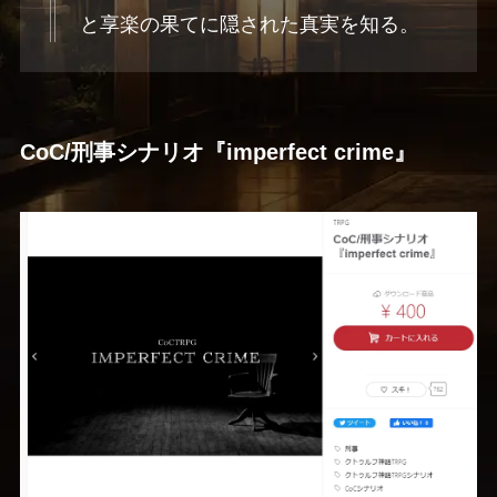
と享楽の果てに隠された真実を知る。
CoC/刑事シナリオ『imperfect crime』