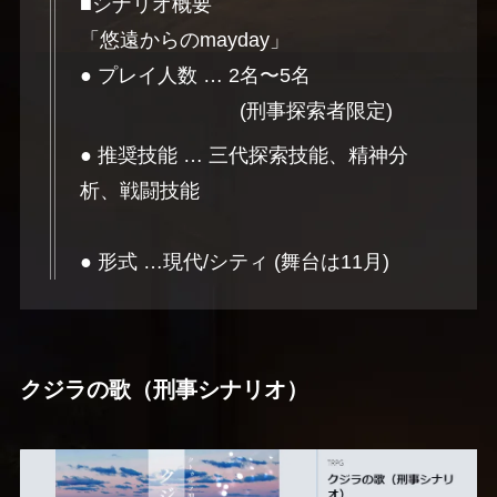
■シナリオ概要
「悠遠からのmayday」
● プレイ人数 … 2名〜5名
(刑事探索者限定)
● 推奨技能 … 三代探索技能、精神分
析、戦闘技能
● 形式 …現代/シティ (舞台は11月)
クジラの歌（刑事シナリオ）