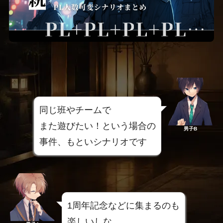
同じ班やチームで
また遊びたい！という場合の
男子B
事件、もといシナリオです
1周年記念などに集まるのも
楽しいしな