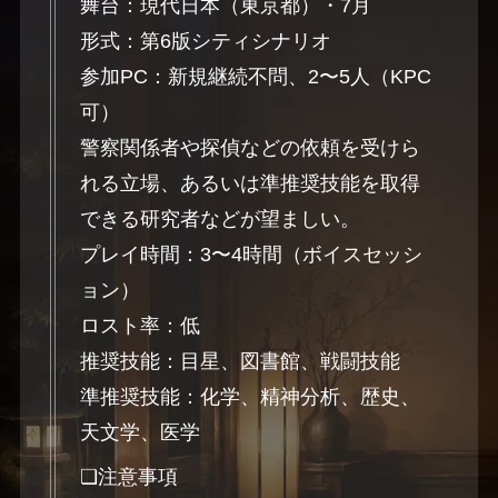
舞台：現代日本（東京都）・7月
形式：第6版シティシナリオ
参加PC：新規継続不問、2〜5人（KPC
可）
警察関係者や探偵などの依頼を受けら
れる立場、あるいは準推奨技能を取得
できる研究者などが望ましい。
プレイ時間：3〜4時間（ボイスセッシ
ョン）
ロスト率：低
推奨技能：目星、図書館、戦闘技能
準推奨技能：化学、精神分析、歴史、
天文学、医学
❏注意事項