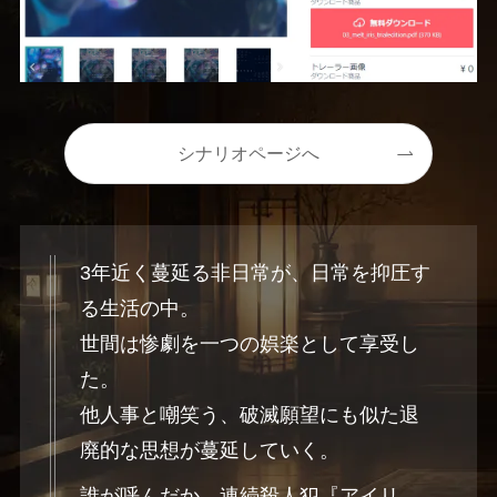
シナリオページへ
3年近く蔓延る非日常が、日常を抑圧す
る生活の中。
世間は惨劇を一つの娯楽として享受し
た。
他人事と嘲笑う、破滅願望にも似た退
廃的な思想が蔓延していく。
誰が呼んだか、連続殺人犯『アイリ