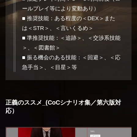
ールプレイ等により変動あり）
■ 推奨技能：ある程度の＜DEX＞また
は＜STR＞、＜言いくるめ＞
■ 準推奨技能：＜追跡＞、＜交渉系技能
＞、＜図書館＞
■ 振る機会のある技能：＜回避＞、＜応
急手当＞、＜目星＞等
正義のススメ_(CoCシナリオ集／第六版対
応）