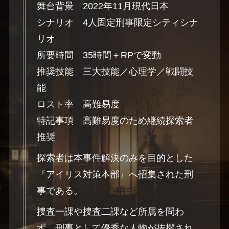
舞台背景 2022年11月現代日本
シナリオ 4人固定刑事限定シティシナ
リオ
所要時間 35時間＋RPで変動
推奨技能 三大技能／心理学／戦闘技
能
ロスト率 高難易度
特記事項 高難易度のため継続探索者
推奨
探索者は本事件解決のみを目的とした
『アイリス対策本部』へ招集された刑
事である。
捜査一課や捜査二課など所属を問わ
ず、刑事として優秀な人物が抜擢され