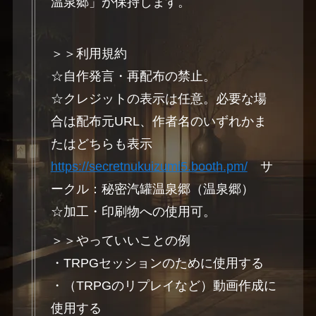
温泉郷」が保持します。
＞＞利用規約
☆自作発言・再配布の禁止。
☆クレジットの表示は任意。必要な場
合は配布元URL、作者名のいずれかま
たはどちらも表示
https://secretnukuizumi5.booth.pm/
サ
ークル：秘密汽罐温泉郷（温泉郷）
☆加工・印刷物への使用可。
＞＞やっていいことの例
・TRPGセッションのために使用する
・（TRPGのリプレイなど）動画作成に
使用する