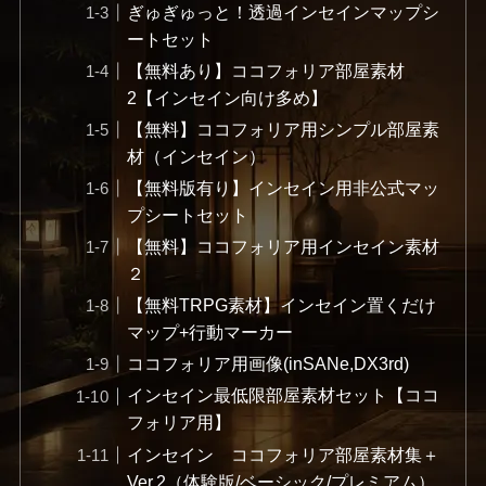
ぎゅぎゅっと！透過インセインマップシ
ートセット
【無料あり】ココフォリア部屋素材
2【インセイン向け多め】
【無料】ココフォリア用シンプル部屋素
材（インセイン）
【無料版有り】インセイン用非公式マッ
プシートセット
【無料】ココフォリア用インセイン素材
２
【無料TRPG素材】インセイン置くだけ
マップ+行動マーカー
ココフォリア用画像(inSANe,DX3rd)
インセイン最低限部屋素材セット【ココ
フォリア用】
インセイン ココフォリア部屋素材集＋
Ver.2（体験版/ベーシック/プレミアム）