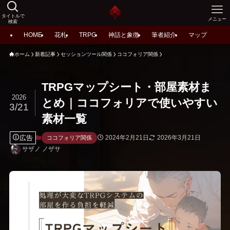
タイトルで
メニュー
検索
HOME
花札
TRPG
神話と象徴
筆者紹介
マップ
ホーム
新着記事
セッションツール関係
ココフォリア関係
TRPGマップシート・部屋素材ま
2026
とめ｜ココフォリアで使いやすい
3/21
素材一覧
広告
2024年2月21日
2026年3月21日
ココフォリア関係
サザノ ノザサ