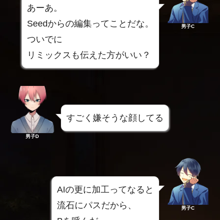
あーあ。
Seedからの編集ってことだな。
男子C
ついでに
リミックスも伝えた方がいい？
すごく嫌そうな顔してる
男子D
AIの更に加工ってなると
流石にパスだから、
男子C