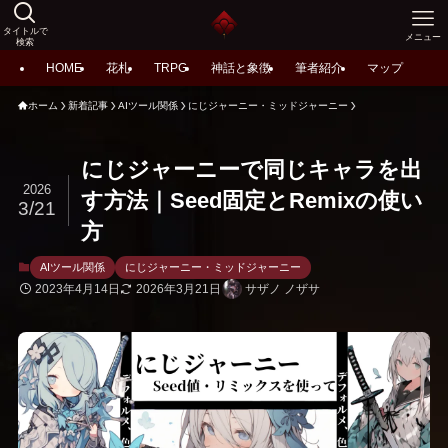
タイトルで
メニュー
検索
HOME
花札
TRPG
神話と象徴
筆者紹介
マップ
ホーム
新着記事
AIツール関係
にじジャーニー・ミッドジャーニー
にじジャーニーで同じキャラを出
2026
す方法｜Seed固定とRemixの使い
3/21
方
AIツール関係
にじジャーニー・ミッドジャーニー
2023年4月14日
2026年3月21日
サザノ ノザサ