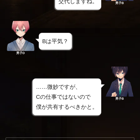
交代しますね。
男子B
Bは平気？
男子D
……微妙ですが、
Cの仕事ではないので
男子B
僕が共有するべきかと。