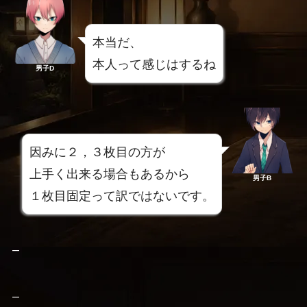
本当だ、
本人って感じはするね
男子D
因みに２，３枚目の方が
上手く出来る場合もあるから
男子B
１枚目固定って訳ではないです。
–
–