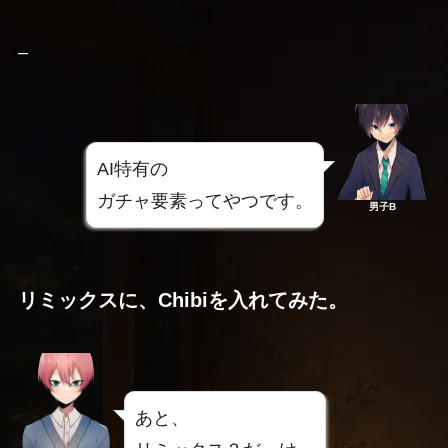
–
AI特有の
ガチャ要素ってやつです。
男子B
リミックスに、Chibiを入れてみた。
あと、