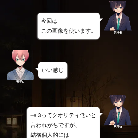
今回は
この画像を使います。
男子B
いい感じ
男子D
–s 3ってクオリティ低いと
言われがちですが、
男子B
結構個人的には