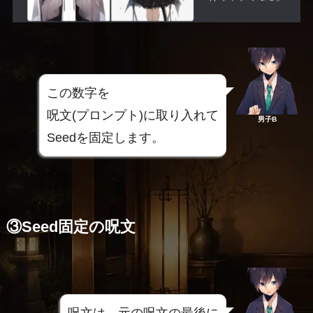
この数字を
呪文(プロンプト)に取り入れて
男子B
Seedを固定します。
③Seed固定の呪文
呪文は、元の呪文の最後に