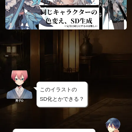
–
このイラストの
SD化とかできる？
男子D