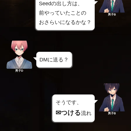
Seedの出し方は、
前やっていたことの
男子B
おさらいになるかな？
DMに送る？
男子D
そうです、
✉つける
流れ
男子B