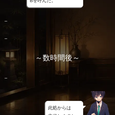
Bを呼んだ。
–
–
～数時間後～
–
此処からは