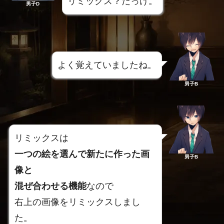
リミックス？だっけ。
男子D
よく覚えていましたね。
男子B
リミックスは
一つの絵を選んで新たに作った画
男子B
像と
混ぜ合わせる機能
なので
右上の画像をリミックスしまし
た。