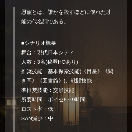
恩寵とは、誰かを殺すほどに優れた才
能の代名詞である。
■シナリオ概要
舞台：現代日本シティ
人数：3名(秘匿HOあり)
推奨技能：基本探索技能(《目星》《聞
き耳》《図書館》)、戦闘技能
準推奨技能：交渉技能
所要時間：ボイセ6～9時間
ロスト率：低
SAN減少：中