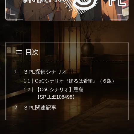
目次
３PL探偵シナリオ
CoCシナリオ『縋るは希望』（６版）
【CoCシナリオ】恩寵
【SPLL:E108498】
３PL関連記事