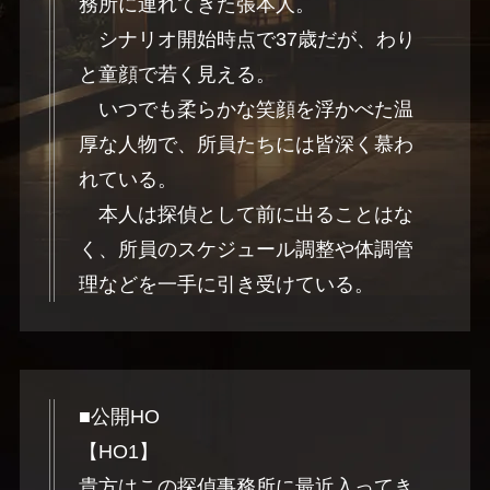
務所に連れてきた張本人。
シナリオ開始時点で37歳だが、わり
と童顔で若く見える。
いつでも柔らかな笑顔を浮かべた温
厚な人物で、所員たちには皆深く慕わ
れている。
本人は探偵として前に出ることはな
く、所員のスケジュール調整や体調管
理などを一手に引き受けている。
■公開HO
【HO1】
貴方はこの探偵事務所に最近入ってき