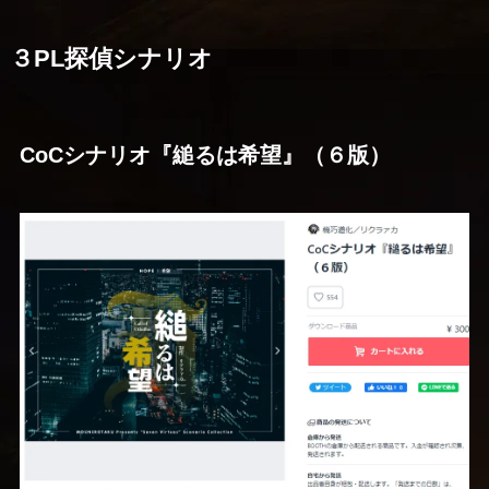
３PL探偵シナリオ
CoCシナリオ『縋るは希望』（６版）