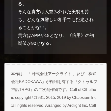
る。
そんな貴方は人並み外れた美貌を持
ち、どんな気難しい相手でも拒絶され
ることがない。
貴方はAPPが18となり、《信用》の初
期値が90となる。
本作は、「 株式会社アークライト 」及び「株式
会社KADOKAWA」が権利を有する『クトゥルフ
神話TRPG』の二次創作物です。Call of Cthulhu
is copyright ©1981, 2015, 2019 by Chaosium Inc.
;all rights reserved. Arranged by Arclight Inc. Call