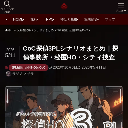
タイトルで
メニュー
検索
HOME
花札
TRPG
神話と象徴
筆者紹介
マップ
ホーム
新着記事
シナリオまとめ
3PL秘匿･公開HO込CoC
CoC探偵3PLシナリオまとめ｜探
2026
5/11
偵事務所・秘匿HO・シティ捜査
2023年10月6日
2026年5月11日
3PL秘匿･公開HO込CoC
サザノ ノザサ