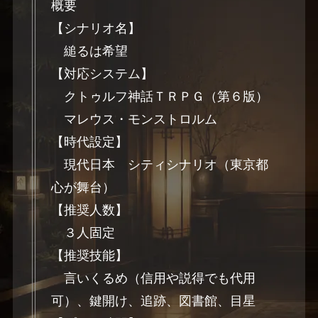
概要
【シナリオ名】
縋るは希望
【対応システム】
クトゥルフ神話ＴＲＰＧ（第６版）
マレウス・モンストロルム
【時代設定】
現代日本 シティシナリオ（東京都
心が舞台）
【推奨人数】
３人固定
【推奨技能】
言いくるめ（信用や説得でも代用
可）、鍵開け、追跡、図書館、目星