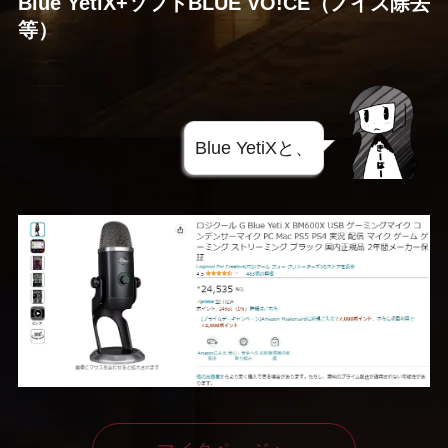
Blue YetiX+ソフトBLUE VO!CE（ノイズ除去
等）
Blue YetiXと、