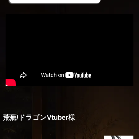
荒蕪/ドラゴンVtuber様