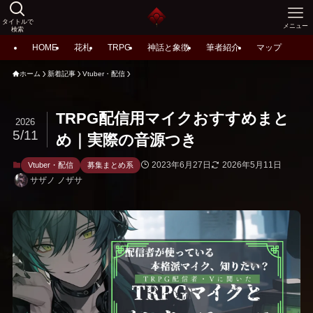
タイトルで
メニュー
検索
HOME
花札
TRPG
神話と象徴
筆者紹介
マップ
ホーム
新着記事
Vtuber・配信
TRPG配信用マイクおすすめまと
2026
5/11
め｜実際の音源つき
2023年6月27日
2026年5月11日
Vtuber・配信
募集まとめ系
サザノ ノザサ