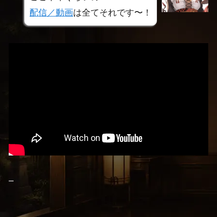
配信／動画
は全てそれです〜！
–