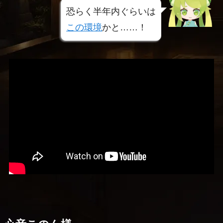
恐らく半年内ぐらいは
この環境
かと……！