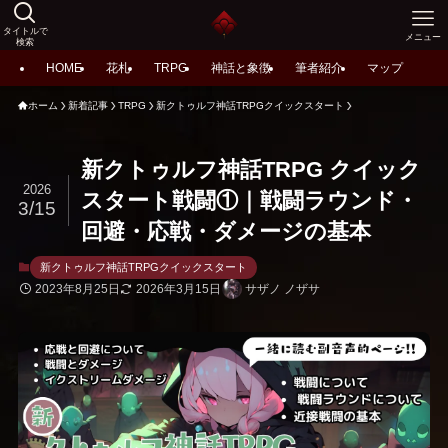
タイトルで
メニュー
検索
HOME
花札
TRPG
神話と象徴
筆者紹介
マップ
ホーム
新着記事
TRPG
新クトゥルフ神話TRPGクイックスタート
新クトゥルフ神話TRPG クイック
2026
スタート戦闘①｜戦闘ラウンド・
3/15
回避・応戦・ダメージの基本
新クトゥルフ神話TRPGクイックスタート
2023年8月25日
2026年3月15日
サザノ ノザサ