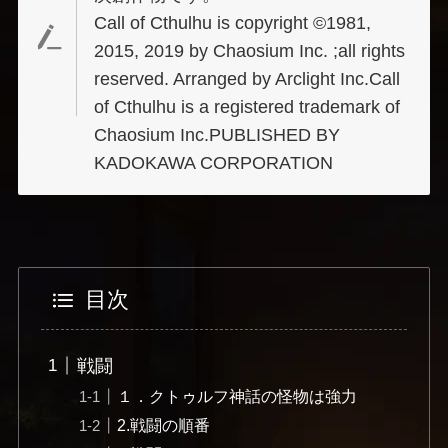
Call of Cthulhu is copyright ©1981,
2015, 2019 by Chaosium Inc. ;all rights
reserved. Arranged by Arclight Inc.Call
of Cthulhu is a registered trademark of
Chaosium Inc.PUBLISHED BY
KADOKAWA CORPORATION
目次
戦闘
１．クトゥルフ神話の怪物は強力
2.戦闘の順番