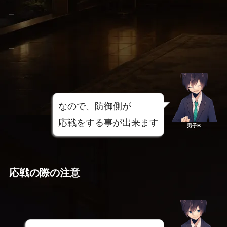
–
–
なので、防御側が
応戦をする事が出来ます
男子B
応戦の際の注意