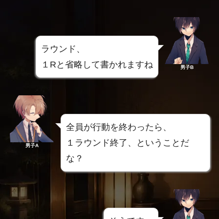
ラウンド、
１Rと省略して書かれますね
男子B
全員が行動を終わったら、
１ラウンド終了、ということだ
男子A
な？