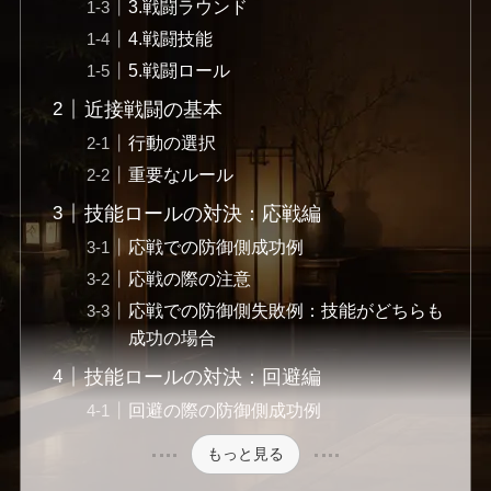
3.戦闘ラウンド
4.戦闘技能
5.戦闘ロール
近接戦闘の基本
行動の選択
重要なルール
技能ロールの対決：応戦編
応戦での防御側成功例
応戦の際の注意
応戦での防御側失敗例：技能がどちらも
成功の場合
技能ロールの対決：回避編
回避の際の防御側成功例
もっと見る