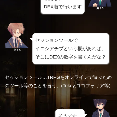
DEX順で行います
男子B
セッションツールで
イニシアチブという欄があれば、
男子A
そこにDEXの数字を書くんだな？
セッションツール…TRPGをオンラインで遊ぶため
のツール等のことを言う。(Tekey,ココフォリア等)
そうです。