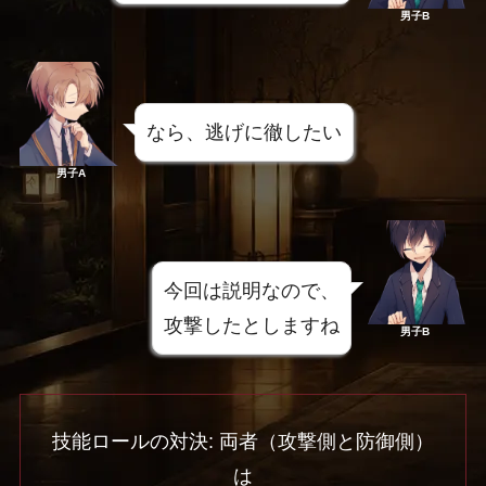
男子B
なら、逃げに徹したい
男子A
今回は説明なので、
攻撃したとしますね
男子B
技能ロールの対決: 両者（攻撃側と防御側）
は