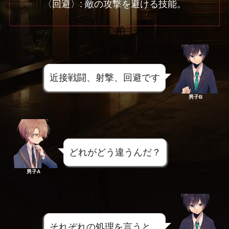
〈回避〉: 敵の攻撃を避ける技能。
近接戦闘、射撃、回避です
男子B
どれがどう違うんだ？
男子A
それぞれの処理を言うと、