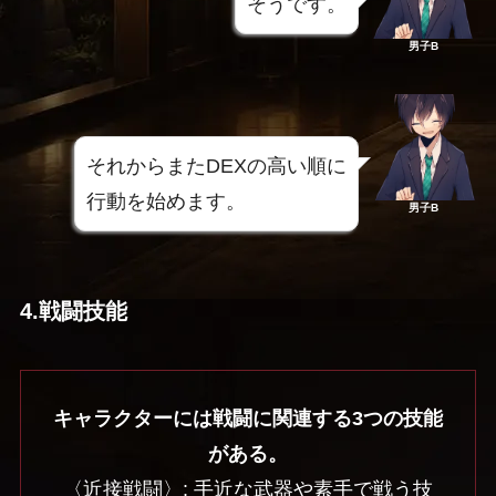
そうです。
男子B
それからまたDEXの高い順に
行動を始めます。
男子B
4.戦闘技能
キャラクターには戦闘に関連する3つの技能
がある。
〈近接戦闘〉: 手近な武器や素手で戦う技