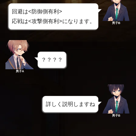
回避は<防御側有利>
応戦は<攻撃側有利>になります。
男子B
？？？？
男子A
詳しく説明しますね
男子B