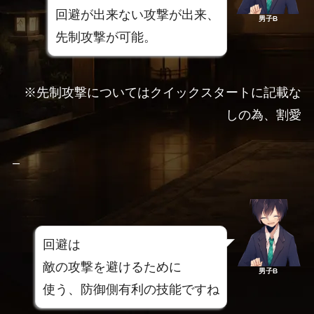
回避が出来ない攻撃が出来、
男子B
先制攻撃が可能。
※先制攻撃についてはクイックスタートに記載な
しの為、割愛
–
回避は
敵の攻撃を避けるために
男子B
使う、防御側有利の技能ですね