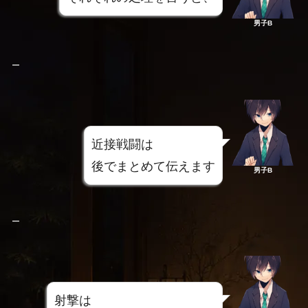
男子B
–
近接戦闘は
後でまとめて伝えます
男子B
–
射撃は