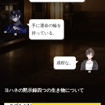
手に運命の輪を
持っている。
桐
成程な。
銅
ヨハネの黙示録四つの生き物について