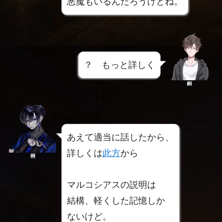
悪魔もいるんだろうけどね。
？ もっと詳しく
銅
あえて適当に話したから、
詳しくは
此方
から
桐
マルコシアスの説明は
結構、軽くした記憶しか
ないけど。