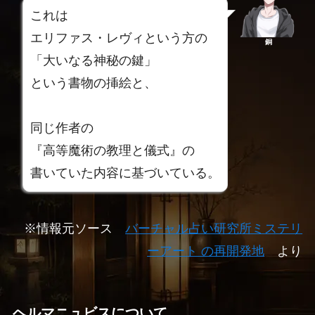
これは
エリファス・レヴィという方の
銅
「大いなる神秘の鍵」
という書物の挿絵と、
同じ作者の
『高等魔術の教理と儀式』の
書いていた内容に基づいている。
※情報元ソース
バーチャル占い研究所ミステリ
ーアート の再開発地
より
ヘルマニュビスについて