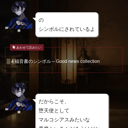
の
シンボルにされているよ
桐
あわせて読みたい
４福音書のシンボル – Good news collection
だからこそ、
堕天使として
桐
マルコシアスみたいな