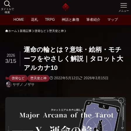
タイトルで
メニュー
検索
HOME
花札
TRPG
神話と象徴
筆者紹介
マップ
ホーム
新着記事
啓発など
堕天使と神
運命の輪とは？意味・絵柄・モチ
2026
ーフをやさしく解説｜タロット大
3/15
アルカナ10
2022年5月12日
2026年3月15日
啓発など
堕天使と神
サザノ ノザサ