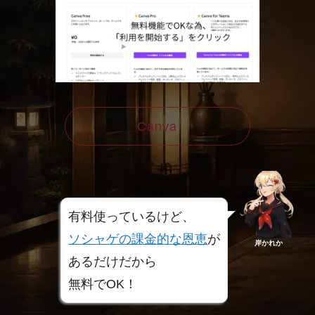
Canva
有料使っているけど、
ソシャゲの課金的な恩恵
が
岸かれか
あるだけだから
無料でOK！