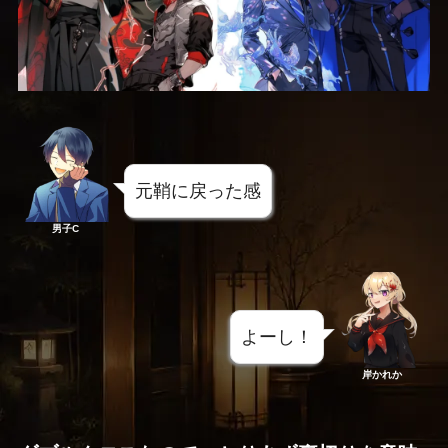
元鞘に戻った感
男子C
よーし！
岸かれか