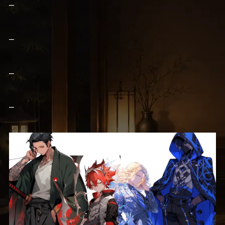
–
–
–
–