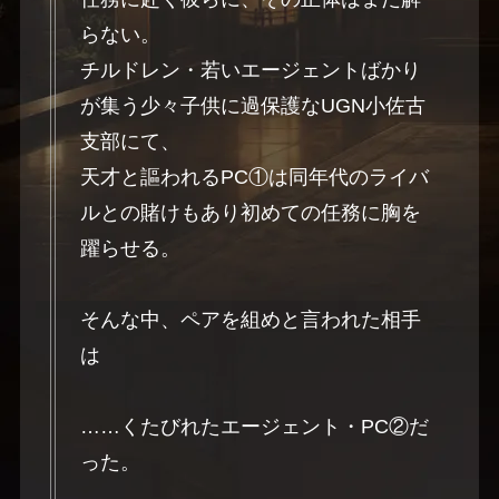
らない。
チルドレン・若いエージェントばかり
が集う少々子供に過保護なUGN小佐古
支部にて、
天才と謳われるPC①は同年代のライバ
ルとの賭けもあり初めての任務に胸を
躍らせる。
そんな中、ペアを組めと言われた相手
は
……くたびれたエージェント・PC②だ
った。