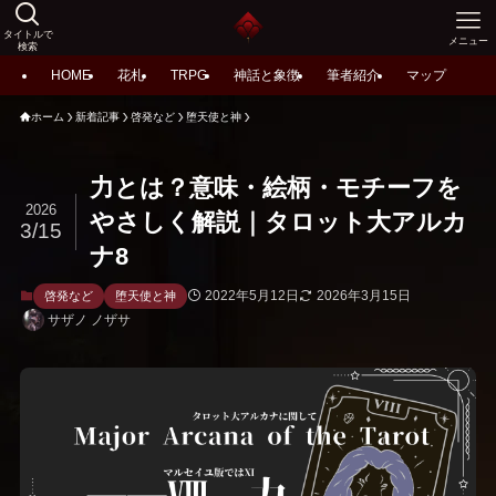
タイトルで
メニュー
検索
HOME
花札
TRPG
神話と象徴
筆者紹介
マップ
ホーム
新着記事
啓発など
堕天使と神
力とは？意味・絵柄・モチーフを
2026
やさしく解説｜タロット大アルカ
3/15
ナ8
2022年5月12日
2026年3月15日
啓発など
堕天使と神
サザノ ノザサ