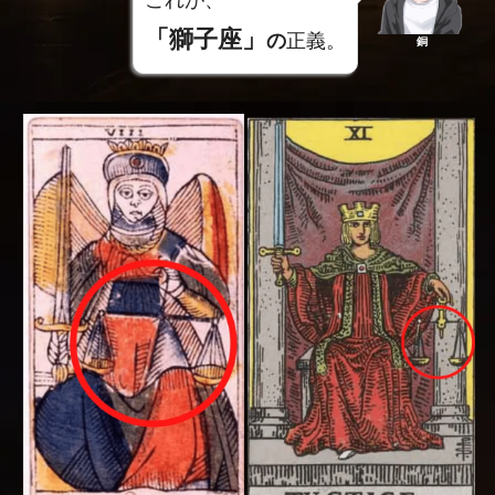
これが、
「獅子座」
の
正義。
銅