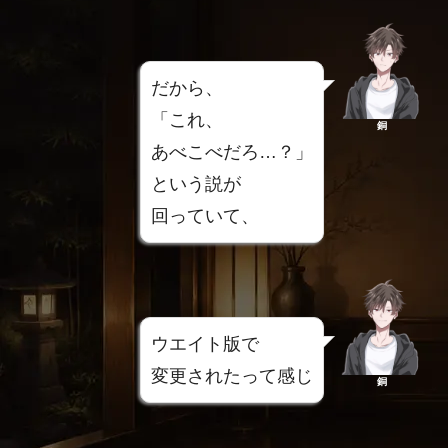
だから、
「これ、
銅
あべこべだろ…？」
という説が
回っていて、
ウエイト版で
変更されたって感じ
銅