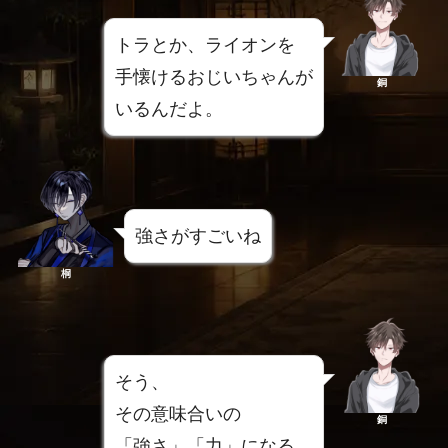
トラとか、ライオンを
手懐けるおじいちゃんが
銅
いるんだよ。
強さがすごいね
桐
そう、
その意味合いの
銅
「強さ」「力」になる。