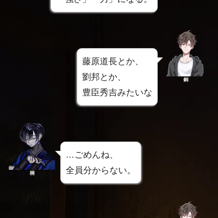
藤原道長とか、
劉邦とか、
銅
豊臣秀吉みたいな
…ごめんね、
全員分からない。
桐