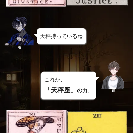
天秤持っているね
桐
これが、
「天秤座」
の
力。
銅