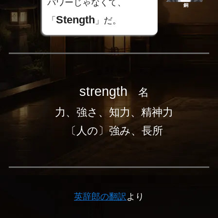
パワーじゃなくて、
銅
Stength
「
」だ。
strength
名
力、強さ、知力、精神力
〔人の〕強み、長所
英辞郎の翻訳
より