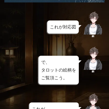
これが対応図
銅
で、
タロットの絵柄を
銅
ご覧頂こう。