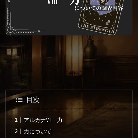
–
目次
アルカナⅧ 力
力について