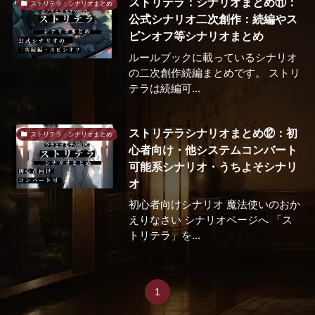
ストリテラ：シナリオまとめ⑪：
ストリテラ：シナリオまとめ
公式シナリオ二次創作：続編やス
ピンオフ等シナリオまとめ
ルールブックに載っているシナリオ
の二次創作続編まとめです。 ストリ
テラは続編可...
ストリテラシナリオまとめ⑫：初
ストリテラ：シナリオまとめ
心者向け・他システムコンバート
可能系シナリオ・うちよそシナリ
オ
初心者向けシナリオ 魔法使いのおか
えりなさい シナリオページへ 「ス
トリテラ」を...
1