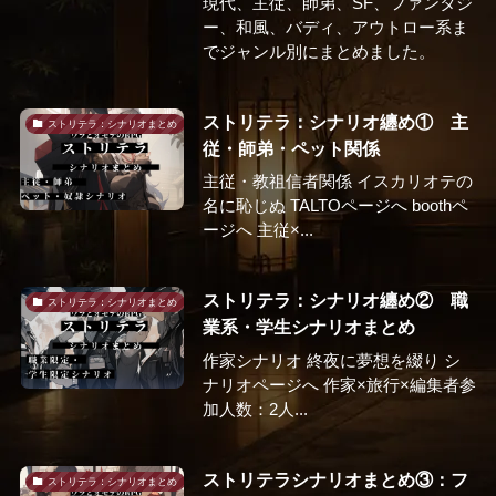
現代、主従、師弟、SF、ファンタジ
ー、和風、バディ、アウトロー系ま
でジャンル別にまとめました。
ストリテラ：シナリオ纏め① 主
ストリテラ：シナリオまとめ
従・師弟・ペット関係
主従・教祖信者関係 イスカリオテの
名に恥じぬ TALTOページへ boothペ
ージへ 主従×...
ストリテラ：シナリオ纏め② 職
ストリテラ：シナリオまとめ
業系・学生シナリオまとめ
作家シナリオ 終夜に夢想を綴り シ
ナリオページへ 作家×旅行×編集者参
加人数：2人...
ストリテラシナリオまとめ③：フ
ストリテラ：シナリオまとめ