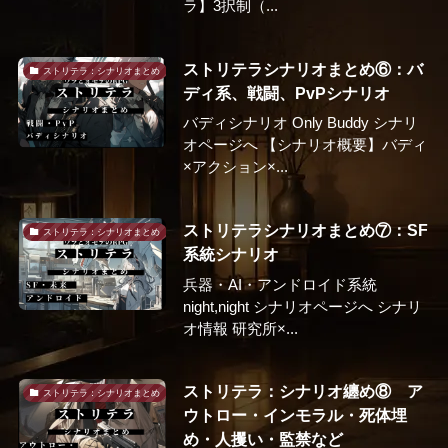
ラ】3択制（...
ストリテラシナリオまとめ⑥：バ
ストリテラ：シナリオまとめ
ディ系、戦闘、PvPシナリオ
バディシナリオ Only Buddy シナリ
オページへ 【シナリオ概要】バディ
×アクション×...
ストリテラシナリオまとめ⑦：SF
ストリテラ：シナリオまとめ
系統シナリオ
兵器・AI・アンドロイド系統
night,night シナリオページへ シナリ
オ情報 研究所×...
ストリテラ：シナリオ纏め⑧ ア
ストリテラ：シナリオまとめ
ウトロー・インモラル・死体埋
め・人攫い・監禁など