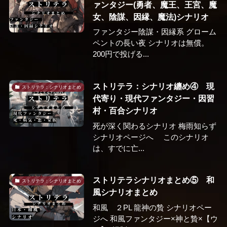
ァンタジー(勇者、魔王、王宮、魔
女、陰謀、因縁、魔法)シナリオ
ファンタジー陰謀・因縁系 グローム
ペントの長い夜 シナリオは無償。
200円で投げる...
ストリテラ：シナリオ纏め④ 現
ストリテラ：シナリオまとめ
代寄り・現代ファンタジー・因習
村・百合シナリオ
死が深く関わるシナリオ 梅雨知らず
シナリオページへ このシナリオ
は、すでに亡...
ストリテラシナリオまとめ⑤ 和
ストリテラ：シナリオまとめ
風シナリオまとめ
和風 ２PL 龍神の贄 シナリオペー
ジへ 和風ファンタジー×神と贄×【ウ