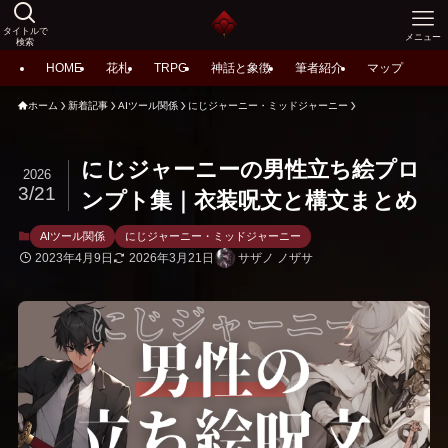
タイトルで
メニュー
検索
HOME
花札
TRPG
神話と象徴
筆者紹介
マップ
ホーム
新着記事
AIツール関係
にじジャーニー・ミッドジャーニー
にじジャーニーの男性立ち絵プロ
2026
3/21
ンプト集｜衣装呪文と構文まとめ
AIツール関係
にじジャーニー・ミッドジャーニー
2023年4月9日
2026年3月21日
サザノ ノザサ