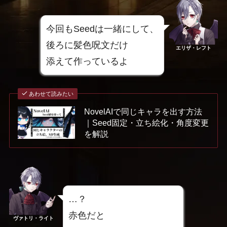
今回もSeedは一緒にして、
後ろに髪色呪文だけ
エリザ・レフト
添えて作っているよ
あわせて読みたい
NovelAIで同じキャラを出す方法
｜Seed固定・立ち絵化・角度変更
を解説
…？
赤色だと
ヴァトリ・ライト