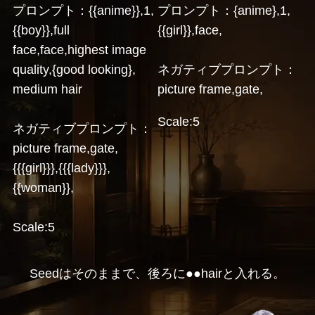
プロンプト：{{anime}},1,
プロンプト：{anime},1,
{{boy}},full
{{girl}},face,
face,face,highest image
quality,{good looking},
ネガティブプロンプト：
medium hair
picture frame,gate,
Scale:5
ネガティブプロンプト：
picture frame,gate,
{{{girl}}},{{{lady}}},
{{woman}},
Scale:5
Seedはそのままで、後ろに●●hairと入れる。