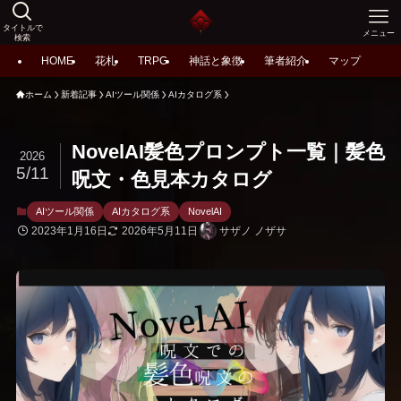
タイトルで
メニュー
検索
HOME
花札
TRPG
神話と象徴
筆者紹介
マップ
ホーム
新着記事
AIツール関係
AIカタログ系
NovelAI髪色プロンプト一覧｜髪色
2026
5/11
呪文・色見本カタログ
AIツール関係
AIカタログ系
NovelAI
2023年1月16日
2026年5月11日
サザノ ノザサ