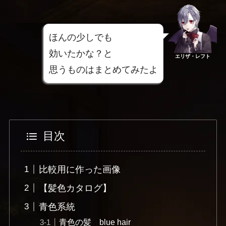
ほんの少しでも
効いたかな？と
エリザ・レフト
思うものはまとめてみたよ
目次
比較用に作った画像
【髪色カタログ】
青色系統
青色の髪 blue hair