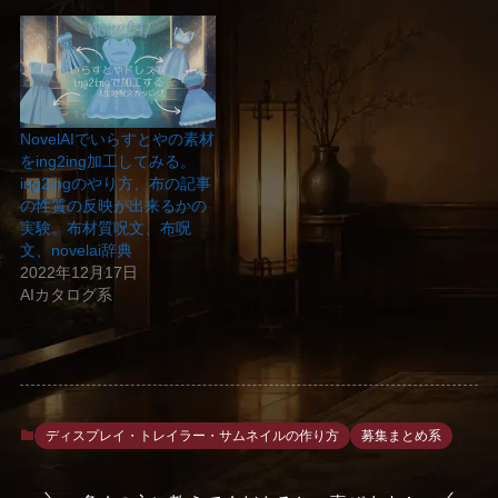
NovelAIでいらすとやの素材
をing2ing加工してみる。
ing2ingのやり方、布の記事
の性質の反映が出来るかの
実験。布材質呪文、布呪
文、novelai辞典
2022年12月17日
AIカタログ系
ディスプレイ・トレイラー・サムネイルの作り方
募集まとめ系