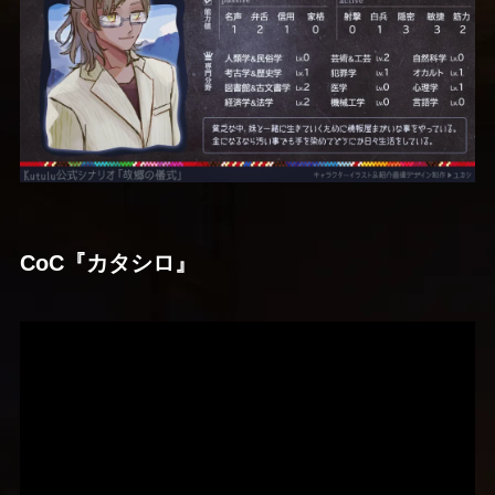
CoC『カタシロ』