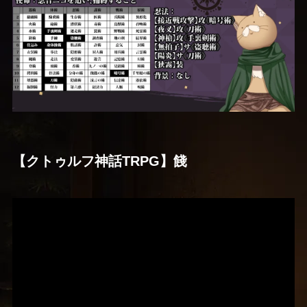
【クトゥルフ神話TRPG】餞