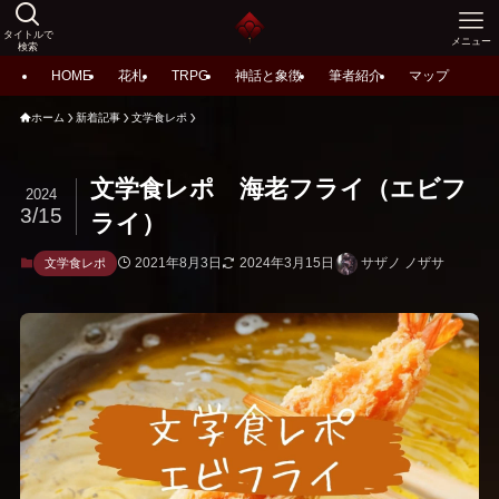
タイトルで
メニュー
検索
HOME
花札
TRPG
神話と象徴
筆者紹介
マップ
ホーム
新着記事
文学食レポ
文学食レポ 海老フライ（エビフ
2024
3/15
ライ）
2021年8月3日
2024年3月15日
サザノ ノザサ
文学食レポ