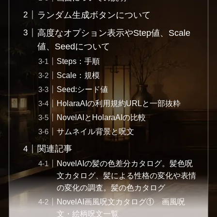
ランダム生成ボタンについて
高度なオプション表示やStep値、Scale
値、Seedについて
Steps：手順
Scale：規模
Seed:シード値
HolaraAIの利用規約URLと一部抜粋
NovelAIとHolaraAIの比較
サムネイル背景と呪文
関連記事
NovelAIの髪の色差分カタログ。髪色呪
文カタログ、髪による性格の変化や表情
の変化の調査。髪の色カタログ
NovelAI画風呪文カタログ① 画風呪
文・絵柄呪文一覧