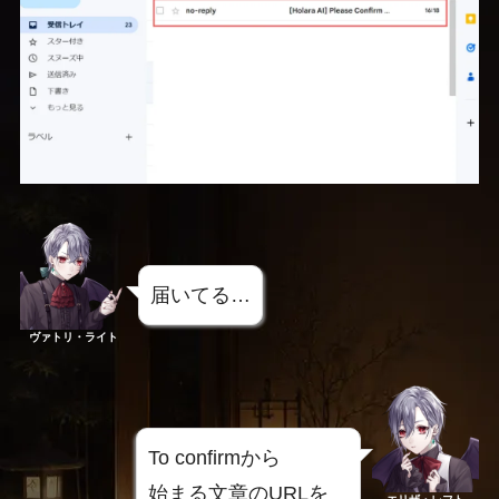
届いてる…
ヴァトリ・ライト
To confirmから
始まる文章のURLを