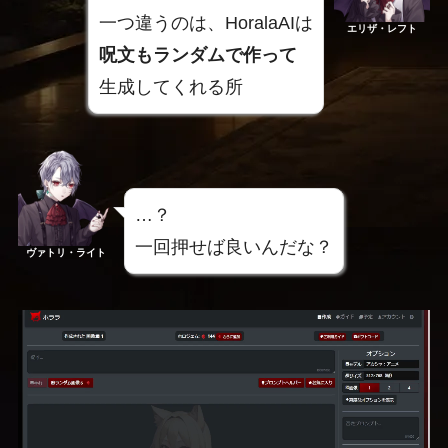
一つ違うのは、HoralaAIは
エリザ・レフト
呪文もランダムで作って
生成してくれる所
…？
一回押せば良いんだな？
ヴァトリ・ライト