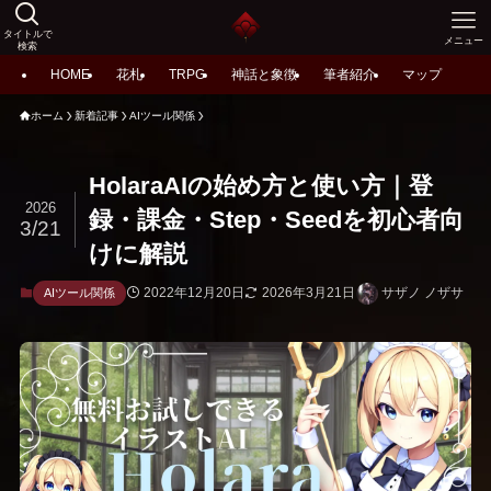
タイトルで
メニュー
検索
HOME
花札
TRPG
神話と象徴
筆者紹介
マップ
ホーム
新着記事
AIツール関係
HolaraAIの始め方と使い方｜登
2026
録・課金・Step・Seedを初心者向
3/21
けに解説
2022年12月20日
2026年3月21日
サザノ ノザサ
AIツール関係