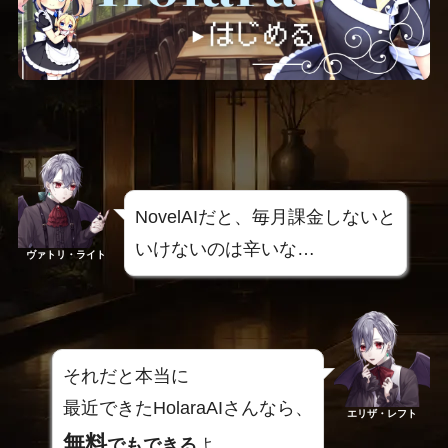
NovelAIだと、毎月課金しないと
いけないのは辛いな…
ヴァトリ・ライト
それだと本当に
最近できたHolaraAIさんなら、
エリザ・レフト
無料
でもできる
よ