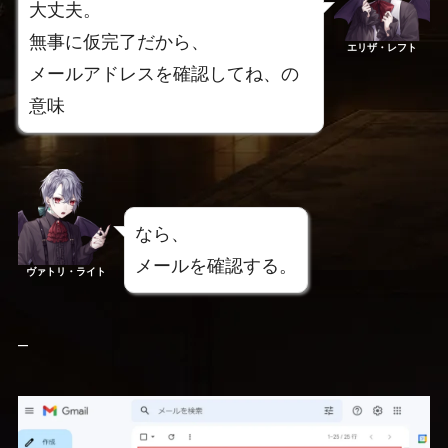
大丈夫。
無事に仮完了だから、
エリザ・レフト
メールアドレスを確認してね、の
意味
なら、
メールを確認する。
ヴァトリ・ライト
–