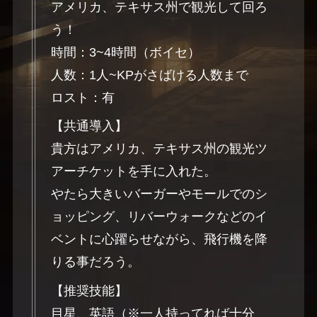
アメリカ、テキサス州で観光して回ろ
う！
時間：3~4時間（ボイセ）
人数：1人~KPがさばける人数まで
ロスト：有
【共通導入】
貴方はアメリカ、テキサス州の観光ツ
アーチケットを手に入れた。
やたら大きいバーガーやモールでのシ
ョッピング、リバーウォークなどのイ
ベントに心躍らせながら、飛行機を降
りる事だろう。
【推奨技能】
目星、英語（※一人持ってれば十分