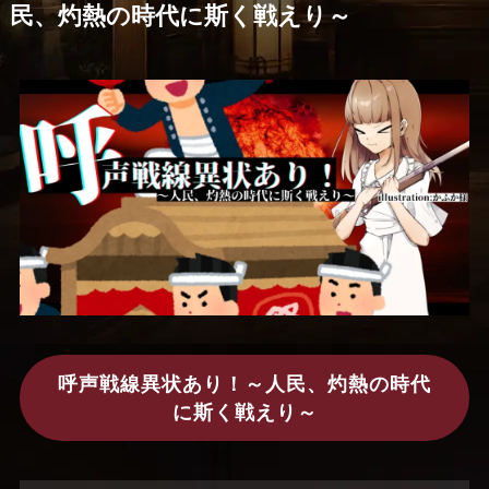
民、灼熱の時代に斯く戦えり～
呼声戦線異状あり！～人民、灼熱の時代
に斯く戦えり～