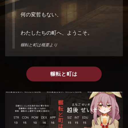
何の変哲もない、
わたしたちの町へ、ようこそ。
輾転と町は概要より
輾転と町は