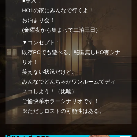
●導入：
HO1の家にみんなで行くよ！
お泊まり会！
(金曜夜から集まって二泊三日）
▼コンセプト：
既存PCでも遊べる、秘匿無しHO有シナ
リオ！
笑えない状況だけど、
みんなでどんちゃかワンルームでディ
スコしよう！（比喩）
ご愉快系ホラーシナリオです！
※ただしロストの可能性はある。