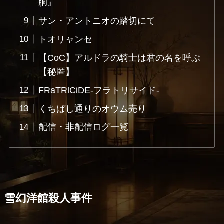
胴』
サン・アントニオの踏切にて
トオリャンセ
【CoC】アルドラの騎士は君の名を呼ぶ
【秘匿】
FRaTRlCiDE-フラトリサイド-
くちばし通りのオウム売り
配信・非配信ログ一覧
雪幻洋館殺人事件