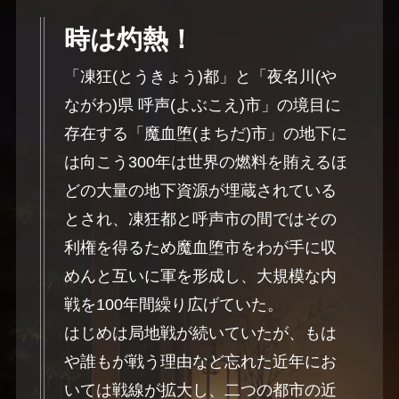
時は灼熱！
「凍狂(とうきょう)都」と「夜名川(や
ながわ)県 呼声(よぶこえ)市」の境目に
存在する「魔血堕(まちだ)市」の地下に
は向こう300年は世界の燃料を賄えるほ
どの大量の地下資源が埋蔵されている
とされ、凍狂都と呼声市の間ではその
利権を得るため魔血堕市をわが手に収
めんと互いに軍を形成し、大規模な内
戦を100年間繰り広げていた。
はじめは局地戦が続いていたが、もは
や誰もが戦う理由など忘れた近年にお
いては戦線が拡大し、二つの都市の近