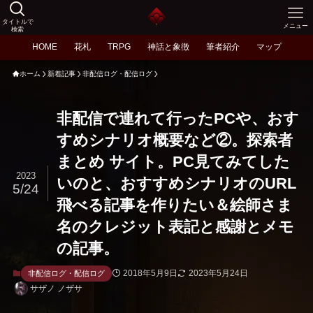
タイトルで
メニュー
検索
HOME
花札
TRPG
神話と象徴
筆者紹介
マップ
ホーム
新着記事
非配信ログ・配信ログ
非配信で連れて行ったPCや、おす
すめシナリオ概要など②。探索者
まとめ サイト。PC見てみてした
2023
いのと、おすすめシナリオのURL
5/24
飛べる記事を作りたい＆絵師さま
名のクレジット表記と感謝とメモ
の記事。
2018年5月9日
2023年5月24日
非配信ログ・配信ログ
サザノ ノザサ