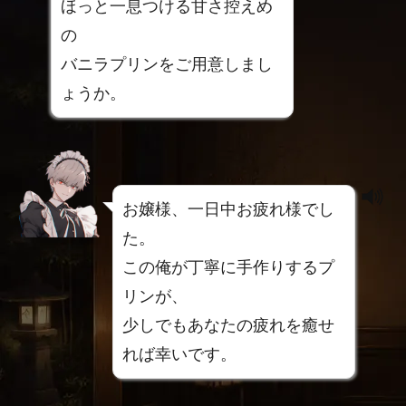
ほっと一息つける甘さ控えめ
の
バニラプリンをご用意しまし
ょうか。
お嬢様、一日中お疲れ様でし
た。
この俺が丁寧に手作りするプ
リンが、
少しでもあなたの疲れを癒せ
れば幸いです。