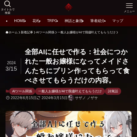
タイトルで
メニュー
検索
HOME
花札
TRPG
神話と象徴
筆者紹介
マップ
ホーム
新着記事
AIツール関係
一般人お嬢様がAIで我儘叶えてもらうだけ
全部AIに任せで作る：社会につか
れた一般お嬢様になってメイドさ
2024
3/15
んたちにプリン作ってもらって食
べさせてもらうだけの内容。
AIツール関係
一般人お嬢様がAIで我儘叶えてもらうだけ
詩寓話
2022年6月15日
2024年3月15日
サザノ ノザサ