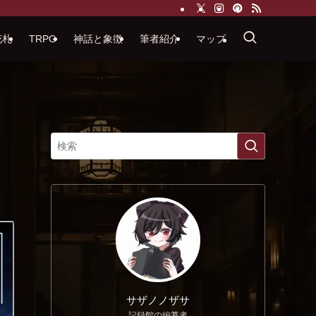
花札
TRPG
神話と象徴
筆者紹介
マップ
サザノノザサ
記録館の編纂者