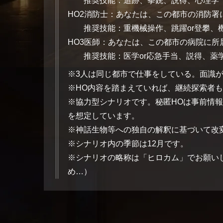
推奨技能：追跡、拳銃、説得、心理学
HO2消防士：あなたは、この都市の消防署
推奨技能：重機械操作、跳躍or登攀、
HO3医師：あなたは、この都市の病院に所
推奨技能：医学or応急手当、説得、薬
※3人は同じ都市で仕事をしている。面識
※HO内容を踏まえていれば、継続探索者
※協力型シナリオです。秘匿HOは事前情
を想定しています。
※神話生物等への独自の解釈に基づいて改
※シナリオ内の季節は12月です。
※シナリオの略称は「ヒロカム」でお願い
め…）