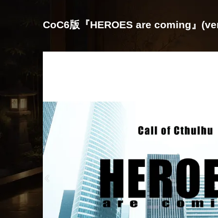
CoC6版『HEROES are coming』(ver