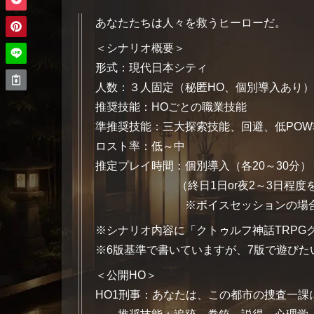
あなたたちは人々を救うヒーローだ。
＜シナリオ概要＞
形式：現代日本シティ
人数：３人固定（秘匿HO、個別導入あり）
推奨技能：HOごとの職業技能
準推奨技能：三大探索技能、回避、低POW
ロスト率：低～中
推定プレイ時間：個別導入（各20～30分）
（終日1日or夜2～3日程度を
※ボイスセッションの場
※シナリオ内容に「クトゥルフ神話TRPGク
※6版基準で書いていますが、7版で遊び
＜公開HO＞
HO1刑事：あなたは、この都市の捜査一課