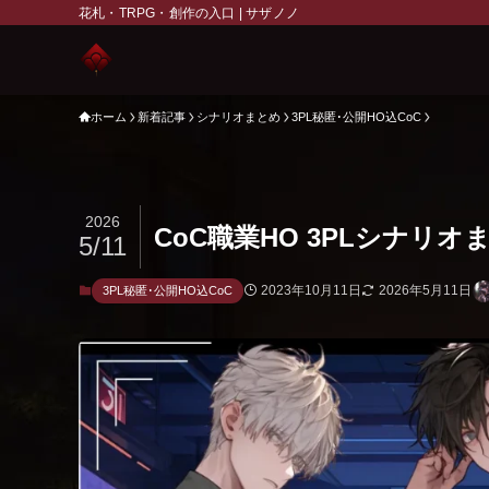
花札・TRPG・創作の入口 | サザノノ
ホーム
新着記事
シナリオまとめ
3PL秘匿･公開HO込CoC
2026
CoC職業HO 3PLシナリ
5/11
2023年10月11日
2026年5月11日
3PL秘匿･公開HO込CoC