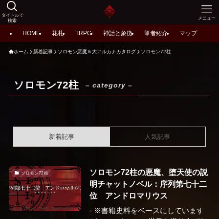
タイトルで
メニュー
検索
HOME
花札
TRPG
神話と象徴
筆者紹介
マップ
ホーム
新着記事
ソロモン悪魔＆大アルカナカタログ
ソロモン72柱
ソロモン72柱
– category –
新着記事
人気記事
ソロモン72柱の悪魔、堕天使の説
ソロモン72柱
明チャットノベル：序列第七十二
位 アンドロマリウス
- ※書籍史料をベースにしています