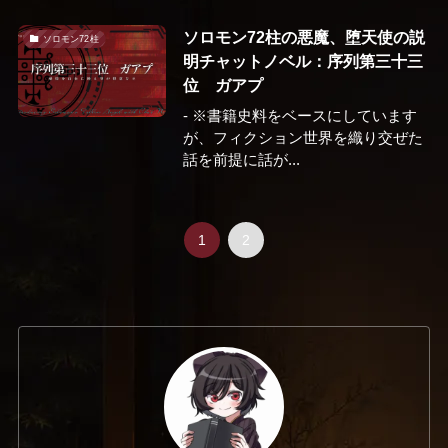
ソロモン72柱の悪魔、堕天使の説
ソロモン72柱
明チャットノベル：序列第三十三
位 ガアプ
- ※書籍史料をベースにしています
が、フィクション世界を織り交ぜた
話を前提に話が...
1
2