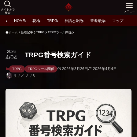
タイトルで
メニュー
検索
HOME
花札
TRPG
神話と象徴
筆者紹介
マップ
ホーム
新着記事
TRPG
TRPGツール関係
2026
TRPG番号検索ガイド
4/04
2026年3月26日
2026年4月4日
TRPG
TRPGツール関係
サザノ ノザサ