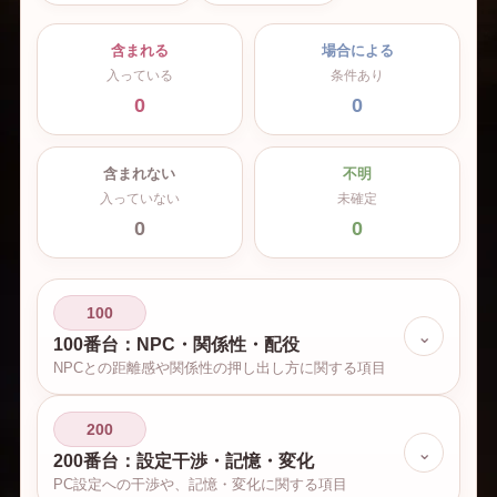
含まれる
場合による
入っている
条件あり
0
0
含まれない
不明
入っていない
未確定
0
0
100
⌄
100番台：NPC・関係性・配役
NPCとの距離感や関係性の押し出し方に関する項目
200
⌄
200番台：設定干渉・記憶・変化
PC設定への干渉や、記憶・変化に関する項目