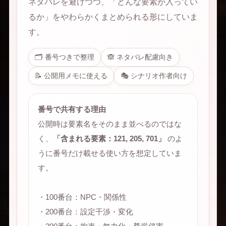
ネタバレを避けつつ、「どんな要素が入ってい
るか」をやわらかくまとめられる形にしていま
す。
🗂 番号つきで整理
🙈 ネタバレ配慮向き
📝 公開用メモに使える
🎭 シナリオ作者向け
番号で共有する理由
公開時は要素名をそのまま並べるのではな
く、
「含まれる要素：121, 205, 701」
のよ
うに番号だけ載せる使い方を想定していま
す。
・100番台：NPC・関係性
・200番台：設定干渉・変化