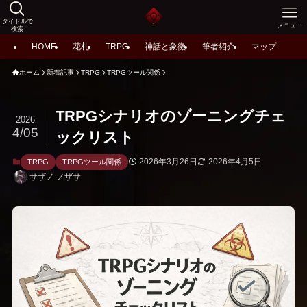
タイトルで
メニュー
検索
HOME
花札
TRPG
神話と象徴
筆者紹介
マップ
ホーム
新着記事
TRPG
TRPGツール関係
TRPGシナリオのゾーニングチェ
2026
4/05
ックリスト
2026年3月26日
2026年4月5日
TRPG
TRPGツール関係
サザノ ノザサ