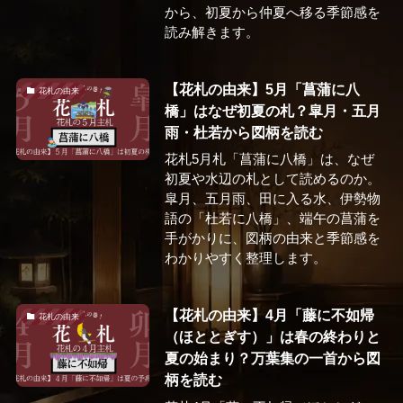
から、初夏から仲夏へ移る季節感を
読み解きます。
【花札の由来】5月「菖蒲に八
花札の由来
橋」はなぜ初夏の札？皐月・五月
雨・杜若から図柄を読む
花札5月札「菖蒲に八橋」は、なぜ
初夏や水辺の札として読めるのか。
皐月、五月雨、田に入る水、伊勢物
語の「杜若に八橋」、端午の菖蒲を
手がかりに、図柄の由来と季節感を
わかりやすく整理します。
【花札の由来】4月「藤に不如帰
花札の由来
（ほととぎす）」は春の終わりと
夏の始まり？万葉集の一首から図
柄を読む