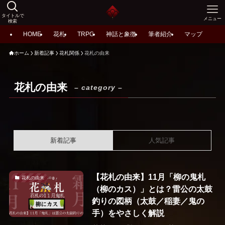
タイトルで
メニュー
検索
HOME
花札
TRPG
神話と象徴
筆者紹介
マップ
ホーム
新着記事
花札関係
花札の由来
花札の由来
– category –
新着記事
人気記事
【花札の由来】11月「柳の鬼札
花札の由来
（柳のカス）」とは？雷公の太鼓
釣りの図柄（太鼓／稲妻／鬼の
手）をやさしく解説