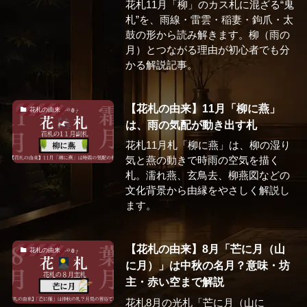
花札11月「柳」のカス札に混ざる“鬼
札”を、雨線・雷雲・稲妻・鉤爪・太
鼓の形から読み解きます。柳（雨の
月）とつながる理由が初心者でも分
かる解説記事。
【花札の由来】11月「柳に燕」
花札の由来
は、雨の気配が動き出す札
花札11月札「柳に燕」は、柳の湿り
気と燕の動きで時雨の空気を描く
札。濡れ燕、玄鳥去、柳燕図などの
文化背景から由縁をやさしく解説し
ます。
【花札の由来】8月「芒に月（山
花札の由来
に月）」は中秋の名月？意味・坊
主・赤い空まで解説
花札8月の光札「芒に月（山に