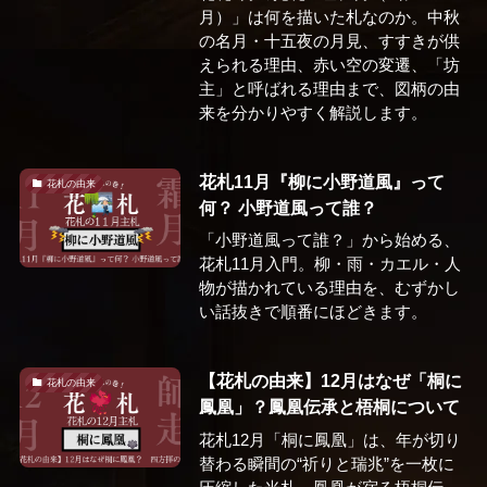
月）」は何を描いた札なのか。中秋
の名月・十五夜の月見、すすきが供
えられる理由、赤い空の変遷、「坊
主」と呼ばれる理由まで、図柄の由
来を分かりやすく解説します。
花札11月『柳に小野道風』って
花札の由来
何？ 小野道風って誰？
「小野道風って誰？」から始める、
花札11月入門。柳・雨・カエル・人
物が描かれている理由を、むずかし
い話抜きで順番にほどきます。
【花札の由来】12月はなぜ「桐に
花札の由来
鳳凰」？鳳凰伝承と梧桐について
花札12月「桐に鳳凰」は、年が切り
替わる瞬間の“祈りと瑞兆”を一枚に