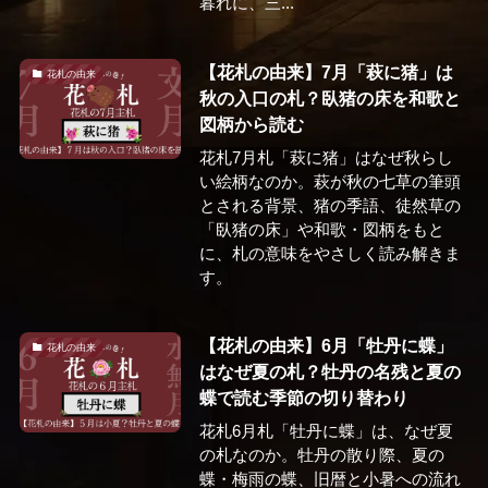
暮れに、三...
【花札の由来】7月「萩に猪」は
花札の由来
秋の入口の札？臥猪の床を和歌と
図柄から読む
花札7月札「萩に猪」はなぜ秋らし
い絵柄なのか。萩が秋の七草の筆頭
とされる背景、猪の季語、徒然草の
「臥猪の床」や和歌・図柄をもと
に、札の意味をやさしく読み解きま
す。
【花札の由来】6月「牡丹に蝶」
花札の由来
はなぜ夏の札？牡丹の名残と夏の
蝶で読む季節の切り替わり
花札6月札「牡丹に蝶」は、なぜ夏
の札なのか。牡丹の散り際、夏の
蝶・梅雨の蝶、旧暦と小暑への流れ