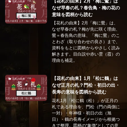
【花札の由来】2月「梅に鶯」は
花札の由来
なぜ早春の札？春告鳥・梅の花の
意味を図柄から読む
【花札の由来】2月「梅に鶯」は、
なぜ早春の札？梅が先に咲く理由、
鶯＝春告鳥の意味、「梅に鶯」のこ
とわざ（取り合わせの良さ）まで、
資料をもとに図柄からやさしく読み
解きます。目白説や赤い雲（霞）の
理由も補足。
【花札の由来】1月「松に鶴」は
花札の由来
なぜ正月の札？門松・初日の出・
長寿の意味を図柄から読む
花札1月「松に鶴（松）」が正月の
札である理由を、門松（門の両側に
一対）・年神様・初日の出（旭
日）・鶴の長寿イメージから根拠つ
きで整理。図柄の“象徴”としての意