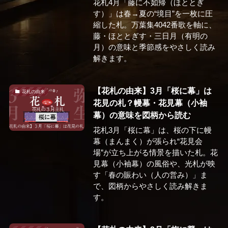
花札4月「藤に不如帰（ほととぎ
す）」は春→夏の“境目”を一枚に圧
縮した札。万葉集4042番歌を軸に、
藤・ほととぎす・三日月（有明の
月）の意味と季節感をやさしく読み
解きます。
【花札の由来】3月「桜に幕」は
花札の由来
花見の札？幔幕・花見幕（小袖
幕）の意味を図柄から読む
花札3月「桜に幕」は、桜の下に幔
幕（まんまく）が張られ“花見会
場”が立ち上がる情景を描いた札。花
見幕（小袖幕）の風俗や、光札が映
す「春の賑わい（人の営み）」ま
で、図柄からやさしく読み解きま
す。