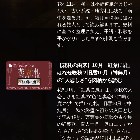
花札11月「柳」は小野道風だけじゃ
ない。古い系統・地方札に残る「雨
中を走る男」を、霜月＝時雨に追わ
れる旅人として読み解きます。史料
に基づく整理に加え、季語・和歌を
手がかりにした筆者の推測も含みま
す。
【花札の由来】10月「紅葉に鹿」
花札の由来
はなぜ晩秋？旧暦10月（神無月）
の“人恋しさ”を図柄から読む
花札10月「紅葉に鹿」は、晩秋の人
恋しさを紅葉の“色”と妻恋いに鳴く
鹿の“声”で描いた札。旧暦10月（神
無月）＝秋の終盤〜初冬の入口とし
て読み解き、万葉集の鹿歌や古今集
の紅葉歌、百人一首「奥山に…」か
ら“さびしさ”の根拠を整理。さらに
「シカト」の語源が10月札に結びつ