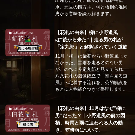
圧縮した光札。鳳凰が宿る梧桐伝
承、元旦の四方拝、桐と梧桐の混同
史から意味を読み解きます。
【花札の由来】柳に小野道風
花札の由来
は“後から来た”｜走る男の札が
「定九郎」と解釈されていく道筋
11月「柳」は最初から小野道風じゃ
なかった。雷雨を走る名のない男
が、のちに斧定九郎と見立てられ、
八八花札の図像確立で「蛙を見る道
風」へ定着する流れを、公的解説を
もとに人物紹介つきで整理します。
【花札の由来】11月はなぜ”柳に
花札の由来
男”だった？｜小野道風の前の図
柄、時雨と雨に追われる人の動
き、笠時雨について。