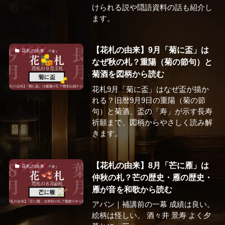
けられる説や隠語資料の話も紹介し
ます。
【花札の由来】9月「菊に盃」は
花札の由来
なぜ秋の札？重陽（菊の節句）と
菊酒を図柄から読む
花札9月「菊に盃」はなぜ盃が描か
れる？旧暦9月9日の重陽（菊の節
句）と菊酒、盃の「寿」が示す長寿
祈願まで、図柄からやさしく読み解
きます。
【花札の由来】8月「芒に雁」は
花札の由来
仲秋の札？芒の歴史・雁の歴史・
雁が音を和歌から読む
アバン｜補講前の一幕 成績は良い。
絵柄は怪しい。 酒々井 景寿 よく夕