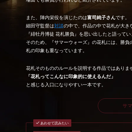
また、陣内栄役を演じたのは
富司純子さん
です。
細田守監督は
対談
の中で、作品の中で花札が大き
『緋牡丹博徒 花札勝負』を思い出したと語ってい
そのため、『サマーウォーズ』の花札には、勝負
札の印象も重なっています。
花札そのもののルールを説明する作品ではありま
「花札ってこんなに印象的に使えるんだ」
と感じる入口になりやすい一本です。
サマ
あわせて読みたい