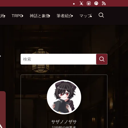
花札
TRPG
神話と象徴
筆者紹介
マップ
イ
サザノノザサ
記録館の編纂者