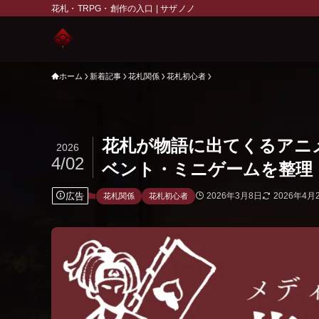
花札・TRPG・創作の入口 | サザノノ
ホーム
新着記事
花札関係
花札初心者
花札が物語に出てくるアニ
2026
4/02
ベント・ミニゲームを整理
広告
2026年3月8日
2026年4月
花札関係
花札初心者