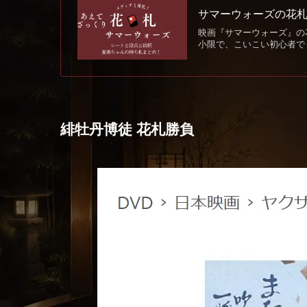
サマーウォーズの花
映画『サマーウォーズ』の
小限で、こいこい初心者で
緋牡丹博徒 花札勝負