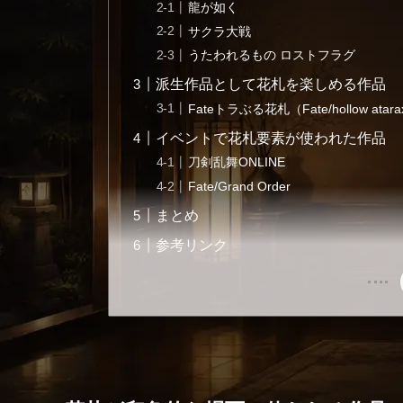
龍が如く
サクラ大戦
うたわれるもの ロストフラグ
派生作品として花札を楽しめる作品
Fateトラぶる花札（Fate/hollow ata
イベントで花札要素が使われた作品
刀剣乱舞ONLINE
Fate/Grand Order
まとめ
参考リンク